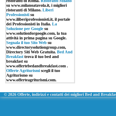
ristoranti di Roma.
Ristoranti Milano
su www.milanoatavola.it, i migliori
ristoranti di Milano.
Liberi
Professionisti
su
www.iliberiprofessionisti.it, il portale
dei Professionisti in Italia.
La
Soluzione per Google
su
www.solutionforgoogle.com, la tua
attività in prima pagina su Google.
Segnala il tuo Sito Web
su
www.directorysolutiongroup.com,
Directory Siti Web Gratuita.
Bed And
Breakfast
trova il tuo bed and
breakfast su
www.offertebedandbreakfast.com .
Offerte Agriturismi
scegli il tuo
Agriturismo su
www.offerteagriturismi.com.
© 2026 Offerte, indirizzi e contatti dei migliori Bed and Breakfast