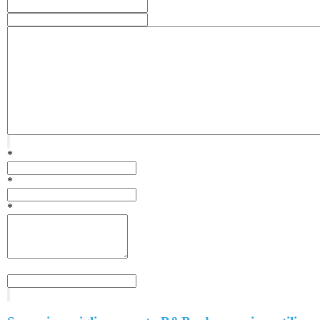
*
*
*