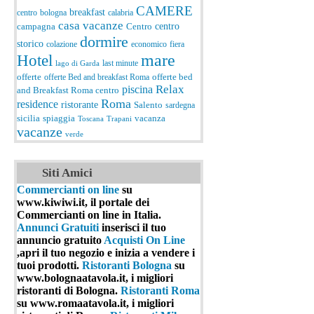
CAMERE
breakfast
centro
bologna
calabria
casa vacanze
centro
campagna
Centro
dormire
storico
colazione
economico
fiera
Hotel
mare
last minute
lago di Garda
offerte
offerte Bed and breakfast Roma
offerte bed
Relax
piscina
and Breakfast Roma centro
Roma
residence
ristorante
Salento
sardegna
spiaggia
vacanza
sicilia
Toscana
Trapani
vacanze
verde
Siti Amici
Commercianti on line
su
www.kiwiwi.it, il portale dei
Commercianti on line in Italia.
Annunci Gratuiti
inserisci il tuo
annuncio gratuito
Acquisti On Line
,apri il tuo negozio e inizia a vendere i
tuoi prodotti.
Ristoranti Bologna
su
www.bolognaatavola.it, i migliori
ristoranti di Bologna.
Ristoranti Roma
su www.romaatavola.it, i migliori