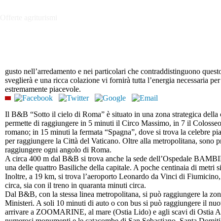
Offerte agriturismi
gusto nell’arredamento e nei particolari che contraddistinguono ques
sveglierà e una ricca colazione vi fornirà tutta l’energia necessaria per
estremamente piacevole.
Il B&B “Sotto il cielo di Roma” è situato in una zona strategica della
permette di raggiungere in 5 minuti il Circo Massimo, in 7 il Colosseo 
romano; in 15 minuti la fermata “Spagna”, dove si trova la celebre pia
per raggiungere la Città del Vaticano. Oltre alla metropolitana, sono 
raggiungere ogni angolo di Roma.
A circa 400 m dal B&B si trova anche la sede dell’Ospedale BAMBIN
una delle quattro Basiliche della capitale. A poche centinaia di metri si
Inoltre, a 19 km, si trova l’aeroporto Leonardo da Vinci di Fiumicino,
circa, sia con il treno in quaranta minuti circa.
Dal B&B, con la stessa linea metropolitana, si può raggiungere la zon
Ministeri. A soli 10 minuti di auto o con bus si può raggiungere il 
arrivare a ZOOMARINE, al mare (Ostia Lido) e agli scavi di Ostia Ant
numerosi monumenti e le catacombe di San Sebastiano, Santa Domitill