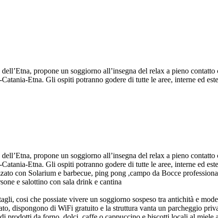
ell’Etna, propone un soggiorno all’insegna del relax a pieno contatto con
tania-Etna. Gli ospiti potranno godere di tutte le aree, interne ed ester
ell’Etna, propone un soggiorno all’insegna del relax a pieno contatto con
tania-Etna. Gli ospiti potranno godere di tutte le aree, interne ed ester
rezzato con Solarium e barbecue, ping pong ,campo da Bocce profession
one e salottino con sala drink e cantina
tagli, cosi che possiate vivere un soggiorno sospeso tra antichità e mode
o, dispongono di WiFi gratuito e la struttura vanta un parcheggio privat
di prodotti da forno, dolci, caffe o cappuccino e biscotti locali al miele 