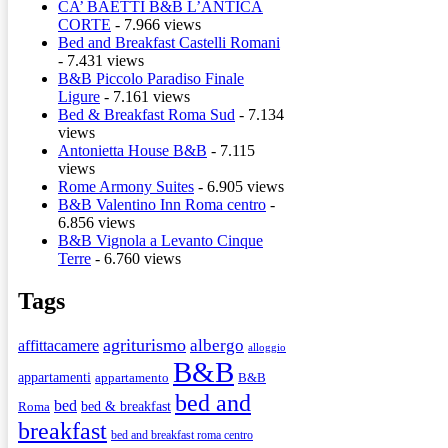
CA’ BAETTI B&B L’ANTICA
CORTE
- 7.966 views
Bed and Breakfast Castelli Romani
- 7.431 views
B&B Piccolo Paradiso Finale
Ligure
- 7.161 views
Bed & Breakfast Roma Sud
- 7.134
views
Antonietta House B&B
- 7.115
views
Rome Armony Suites
- 6.905 views
B&B Valentino Inn Roma centro
-
6.856 views
B&B Vignola a Levanto Cinque
Terre
- 6.760 views
Tags
agriturismo
albergo
affittacamere
alloggio
B&B
appartamenti
appartamento
B&B
bed and
bed
bed & breakfast
Roma
breakfast
bed and breakfast roma centro