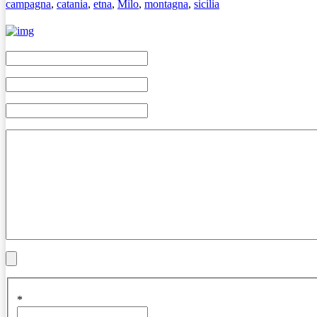
campagna
,
catania
,
etna
,
Milo
,
montagna
,
sicilia
*