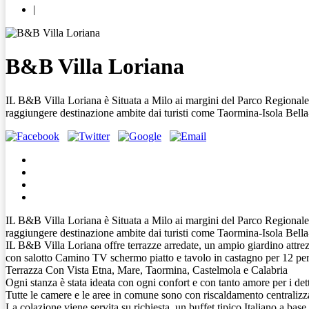
|
B&B Villa Loriana
IL B&B Villa Loriana è Situata a Milo ai margini del Parco Regionale d
raggiungere destinazione ambite dai turisti come Taormina-Isola Bella-Ca
IL B&B Villa Loriana è Situata a Milo ai margini del Parco Regionale d
raggiungere destinazione ambite dai turisti come Taormina-Isola Bella-Ca
IL B&B Villa Loriana offre terrazze arredate, un ampio giardino att
con salotto Camino TV schermo piatto e tavolo in castagno per 12 pers
Terrazza Con Vista Etna, Mare, Taormina, Castelmola e Calabria
Ogni stanza è stata ideata con ogni confort e con tanto amore per i det
Tutte le camere e le aree in comune sono con riscaldamento centralizzat
La colazione viene servita su richiesta. un buffet tipico Italiano a base 