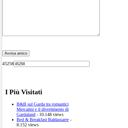
45258
I Più Visitati
B&B sul Garda tra romantici
Mercatini e il divertimento di
Gardaland
- 10.148 views
Bed & Breakfast Baldassarre
-
8.152 views