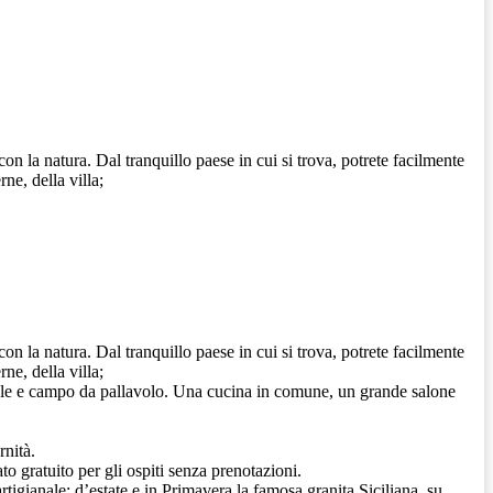
 la natura. Dal tranquillo paese in cui si trova, potrete facilmente
ne, della villa;
 la natura. Dal tranquillo paese in cui si trova, potrete facilmente
ne, della villa;
ale e campo da pallavolo. Una cucina in comune, un grande salone
rnità.
o gratuito per gli ospiti senza prenotazioni.
artigianale; d’estate e in Primavera la famosa granita Siciliana, su