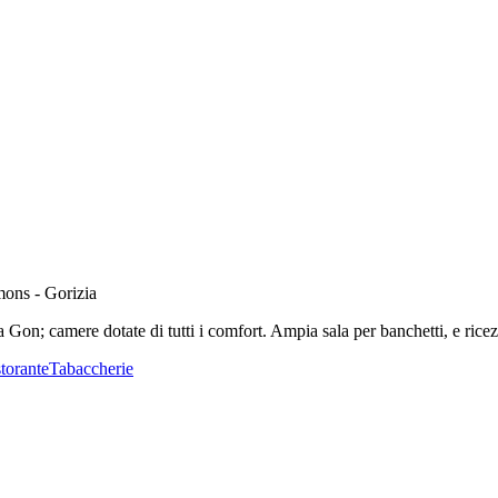
mons - Gorizia
a Gon; camere dotate di tutti i comfort. Ampia sala per banchetti, e ricez
storante
Tabaccherie