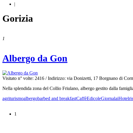
|
Gorizia
1
Albergo da Gon
Visitato n° volte: 2416
/ Indirizzo: via Donizetti, 17 Borgnano di Cor
Nella splendida zona del Collio Friulano, albergo gestito dalla famigli
agriturismo
albergo
bar
bed and breakfast
Caffè
Edicole
Giornalai
Hotel
ri
1