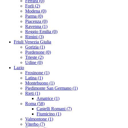
Ferrara (0)
Forli (2)
Modena (0)
Parma (0)
Piacenza (0)
Ravenna (1)
Reggio Emilia (0)
Rimini (3)
Friuli Venezia Giulia
Gorizia (1)
Pordenone (0)
Trieste (2)
Udine (0)
Lazio
Frosinone (1)
Latina (1)
Montebuono (1)
Piedimonte San Germano (1)
Rieti (1)
Amatrice (1)
Roma (58)
Castelli Romani (7)
Fiumicino (1)
Valmontone (1)
Viterbo (7)