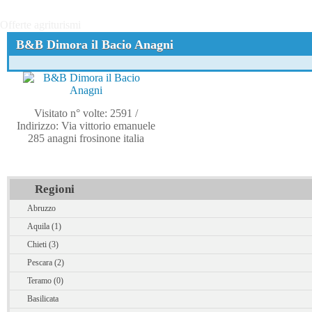
Offerte agriturismi
B&B Dimora il Bacio Anagni
Visitato n° volte: 2591
/
Indirizzo: Via vittorio emanuele
285 anagni frosinone italia
Regioni
Abruzzo
Aquila (1)
Chieti (3)
Pescara (2)
Teramo (0)
Basilicata