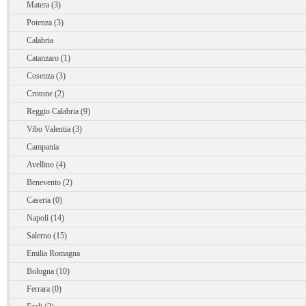
Matera (3)
Potenza (3)
Calabria
Catanzaro (1)
Cosenza (3)
Crotone (2)
Reggio Calabria (9)
Vibo Valentia (3)
Campania
Avellino (4)
Benevento (2)
Caserta (0)
Napoli (14)
Salerno (15)
Emilia Romagna
Bologna (10)
Ferrara (0)