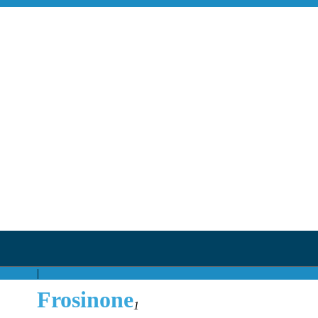
|
Frosinone
1