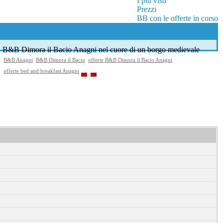
I più visti
Prezzi
BB con le offerte in corso
B&B Dimora il Bacio Anagni nel cuore di un borgo medievale
B&B Anagni
B&B Dimora il Bacio
offerte B&B Dimora il Bacio Anagni
offerte bed and breakfast Anagni