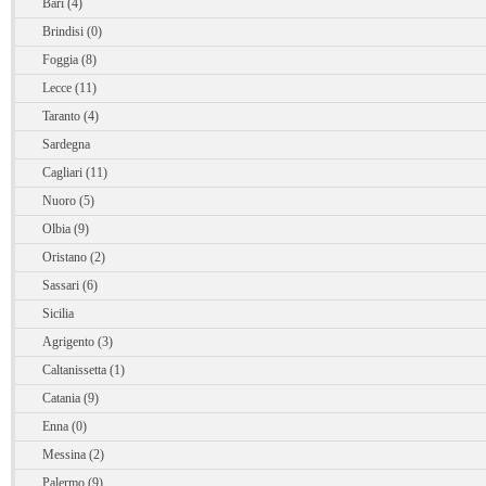
Bari (4)
Brindisi (0)
Foggia (8)
Lecce (11)
Taranto (4)
Sardegna
Cagliari (11)
Nuoro (5)
Olbia (9)
Oristano (2)
Sassari (6)
Sicilia
Agrigento (3)
Caltanissetta (1)
Catania (9)
Enna (0)
Messina (2)
Palermo (9)