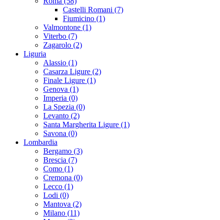
Roma (58)
Castelli Romani (7)
Fiumicino (1)
Valmontone (1)
Viterbo (7)
Zagarolo (2)
Liguria
Alassio (1)
Casarza Ligure (2)
Finale Ligure (1)
Genova (1)
Imperia (0)
La Spezia (0)
Levanto (2)
Santa Margherita Ligure (1)
Savona (0)
Lombardia
Bergamo (3)
Brescia (7)
Como (1)
Cremona (0)
Lecco (1)
Lodi (0)
Mantova (2)
Milano (11)