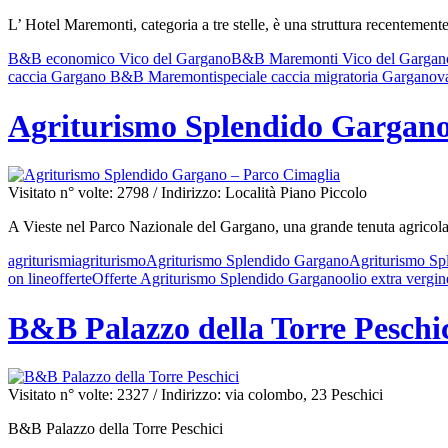
L’ Hotel Maremonti, categoria a tre stelle, è una struttura recentement
B&B economico Vico del Gargano
B&B Maremonti Vico del Gargan
caccia Gargano B&B Maremonti
speciale caccia migratoria Gargano
v
Agriturismo Splendido Gargano
Visitato n° volte: 2798
/ Indirizzo: Località Piano Piccolo
A Vieste nel Parco Nazionale del Gargano, una grande tenuta agricola of
agriturismi
agriturismo
Agriturismo Splendido Gargano
Agriturismo Sp
on line
offerte
Offerte Agriturismo Splendido Gargano
olio extra vergin
B&B Palazzo della Torre Peschi
Visitato n° volte: 2327
/ Indirizzo: via colombo, 23 Peschici
B&B Palazzo della Torre Peschici