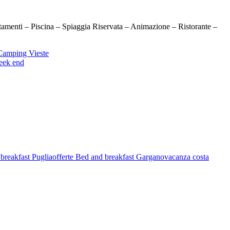
rtamenti – Piscina – Spiaggia Riservata – Animazione – Ristorante –
Camping Vieste
eek end
breakfast Puglia
offerte Bed and breakfast Gargano
vacanza costa