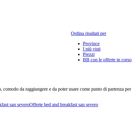
Ordina risultati per
Province
I più visti
Prezzi
BB con le offerte in corso
ro, comodo da raggiungere e da poter usare come punto di partenza per
kfast san severo
Offerte bed and breakfast san severo