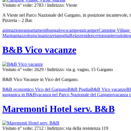
Visitato n° volte: 2783
/ Indirizzo: Vieste
A Vieste nel Parco Nazionale del Gargano, in posizione incantevole, 
Pizzeria – 2 Bar.
animazione
appartamenti
bungalows
campeggi
camper
Camping Village 
Marina
piazzole
piscina
pizzeria
puglia
Relax
residence
ristorante
roulotte
s
B&B Vico vacanze
Visitato n° volte: 2629
/ Indirizzo: via g. vagno, 15 Gargano
B&B Vico Vacanze in Vico del Gargano.
B&B economico Vico del Gargano
B&B Puglia
B&B Vico vacanze
B&
garganica in B&B
vacanza nel Parco Nazionale del Gargano
vacanza 
Maremonti Hotel serv. B&B
Visitato n° volte: 2712
/ Indirizzo: via della resistenza 119