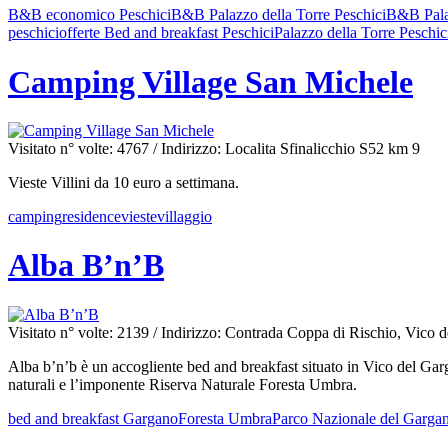
B&B economico Peschici
B&B Palazzo della Torre Peschici
B&B Palaz
peschici
offerte Bed and breakfast Peschici
Palazzo della Torre Peschic
Camping Village San Michele
Visitato n° volte: 4767
/ Indirizzo: Localita Sfinalicchio S52 km 9
Vieste Villini da 10 euro a settimana.
camping
residence
vieste
villaggio
Alba B’n’B
Visitato n° volte: 2139
/ Indirizzo: Contrada Coppa di Rischio, Vico
Alba b’n’b è un accogliente bed and breakfast situato in Vico del Garg
naturali e l’imponente Riserva Naturale Foresta Umbra.
bed and breakfast Gargano
Foresta Umbra
Parco Nazionale del Garga