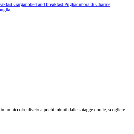
eakfast Gargano
bed and breakfast Puglia
dimora di Charme
puglia
n un piccolo uliveto a pochi minuti dalle spiagge dorate, scogliere