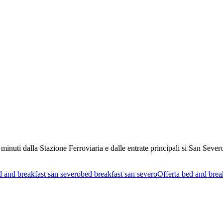
nuti dalla Stazione Ferroviaria e dalle entrate principali si San Seve
d and breakfast san severo
bed breakfast san severo
Offerta bed and brea