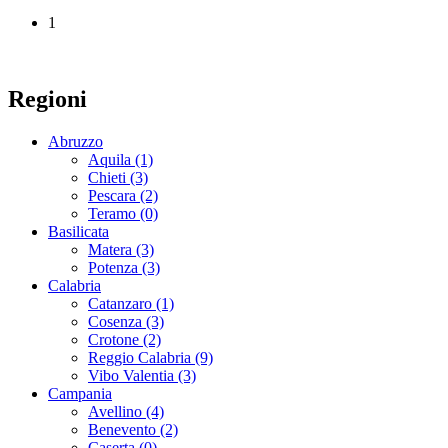
1
Regioni
Abruzzo
Aquila (1)
Chieti (3)
Pescara (2)
Teramo (0)
Basilicata
Matera (3)
Potenza (3)
Calabria
Catanzaro (1)
Cosenza (3)
Crotone (2)
Reggio Calabria (9)
Vibo Valentia (3)
Campania
Avellino (4)
Benevento (2)
Caserta (0)