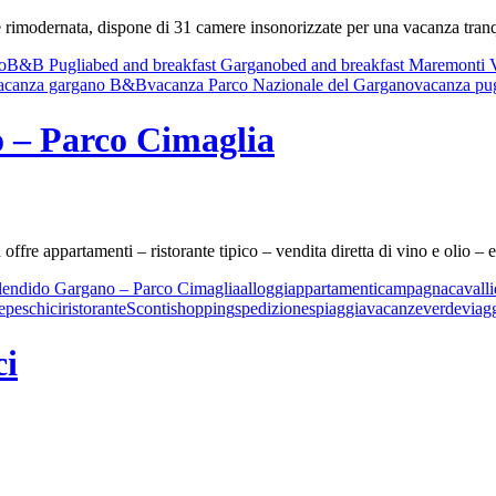
e rimodernata, dispone di 31 camere insonorizzate per una vacanza tranqu
o
B&B Puglia
bed and breakfast Gargano
bed and breakfast Maremonti 
acanza gargano B&B
vacanza Parco Nazionale del Gargano
vacanza pug
 – Parco Cimaglia
fre appartamenti – ristorante tipico – vendita diretta di vino e olio – e
lendido Gargano – Parco Cimaglia
alloggi
appartamenti
campagna
cavalli
e
peschici
ristorante
Sconti
shopping
spedizione
spiaggia
vacanze
verde
viag
ci