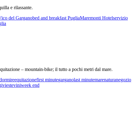
illa e rilassante.
Vico del Gargano
bed and breakfast Puglia
Maremonti Hotel
servizio
lia
quitazione – mountain-bike; il tutto a pochi metri dal mare.
dormire
equitazione
first minute
gargano
last minute
mare
natura
negozio
gi
vieste
vini
week end