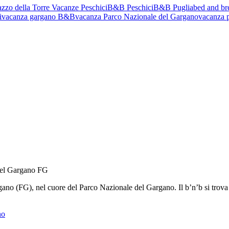
zo della Torre Vacanze Peschici
B&B Peschici
B&B Puglia
bed and br
i
vacanza gargano B&B
vacanza Parco Nazionale del Gargano
vacanza 
 del Gargano FG
ano (FG), nel cuore del Parco Nazionale del Gargano. Il b’n’b si trova i
no