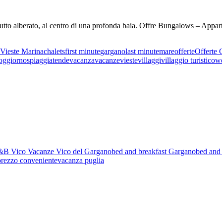
tutto alberato, al centro di una profonda baia. Offre Bungalows – Appa
Vieste Marina
chalets
first minute
gargano
last minute
mare
offerte
Offerte 
oggiorno
spiaggia
tende
vacanza
vacanze
vieste
villaggi
villaggio turistico
w
B Vico Vacanze Vico del Gargano
bed and breakfast Gargano
bed and 
prezzo conveniente
vacanza puglia