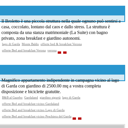
Il Broletto è una piccola struttura nella quale ognuno può sentirsi a
casa, coccolato, lontano dal caos e dallo stress. La struttura è
composta da una stanza matrimoniale (La Suite) con bagno
privato, zona breakfast e giardino autonomi.
lago di Garda
Monte Baldo
offerte bed & breakfast Verona
offerte Bed and breakfast Verona
verona
Magnifico appartamento indipendente in campagna vicino al lago
di Garda con giardino di 2500.00 mq a vostra completa
disposizione e biciclette gratutite.
B&B al Gazebo
Gardaland
giardino sigurtà
lago di Garda
offerte Bed and breakfast vicino Gardaland
offerte Bed and breakfast vicino Lago di Garda
offerte Bed and breakfast vicino Peschiera del Garda