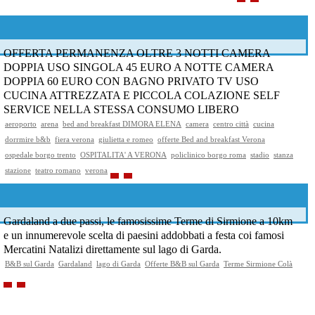
OFFERTA PERMANENZA OLTRE 3 NOTTI CAMERA
DOPPIA USO SINGOLA 45 EURO A NOTTE CAMERA
DOPPIA 60 EURO CON BAGNO PRIVATO TV USO
CUCINA ATTREZZATA E PICCOLA COLAZIONE SELF
SERVICE NELLA STESSA CONSUMO LIBERO
aeroporto
arena
bed and breakfast DIMORA ELENA
camera
centro città
cucina
dorrmire b&b
fiera verona
giulietta e romeo
offerte Bed and breakfast Verona
ospedale borgo trento
OSPITALITA' A VERONA
policlinico borgo roma
stadio
stanza
stazione
teatro romano
verona
Gardaland a due passi, le famosissime Terme di Sirmione a 10km
e un innumerevole scelta di paesini addobbati a festa coi famosi
Mercatini Natalizi direttamente sul lago di Garda.
B&B sul Garda
Gardaland
lago di Garda
Offerte B&B sul Garda
Terme Sirmione Colà