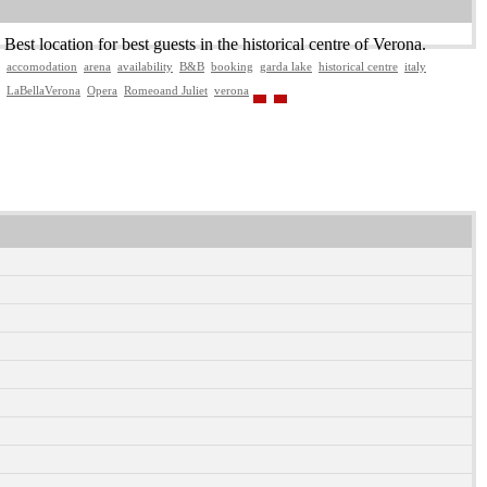
Best location for best guests in the historical centre of Verona.
accomodation
arena
availability
B&B
booking
garda lake
historical centre
italy
LaBellaVerona
Opera
Romeoand Juliet
verona