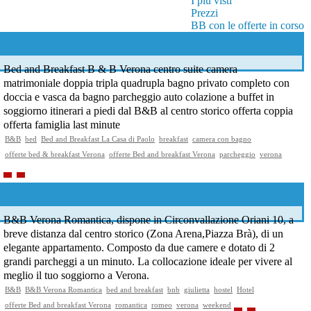
I più visti
Prezzi
BB con le offerte in corso
Bed and Breakfast B & B Verona centro suite camera
matrimoniale doppia tripla quadrupla bagno privato completo con
doccia e vasca da bagno parcheggio auto colazione a buffet in
soggiorno itinerari a piedi dal B&B al centro storico offerta coppia
offerta famiglia last minute
B&B
bed
Bed and Breakfast La Casa di Paolo
breakfast
camera con bagno
offerte bed & breakfast Verona
offerte Bed and breakfast Verona
parcheggio
verona
B&B Verona Romantica, dispone in Circonvallazione Oriani 10, a
breve distanza dal centro storico (Zona Arena,Piazza Brà), di un
elegante appartamento. Composto da due camere e dotato di 2
grandi parcheggi a un minuto. La collocazione ideale per vivere al
meglio il tuo soggiorno a Verona.
B&B
B&B Verona Romantica
bed and breakfast
bnb
giulietta
hostel
Hotel
offerte Bed and breakfast Verona
romantica
romeo
verona
weekend