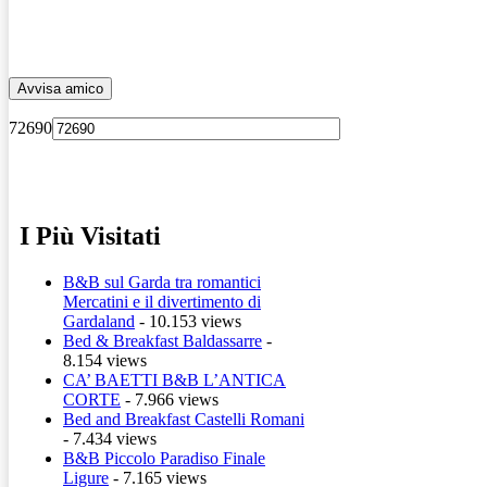
72690
I Più Visitati
B&B sul Garda tra romantici
Mercatini e il divertimento di
Gardaland
- 10.153 views
Bed & Breakfast Baldassarre
-
8.154 views
CA’ BAETTI B&B L’ANTICA
CORTE
- 7.966 views
Bed and Breakfast Castelli Romani
- 7.434 views
B&B Piccolo Paradiso Finale
Ligure
- 7.165 views