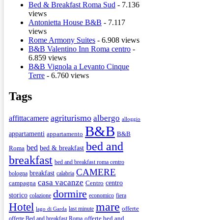
Bed & Breakfast Roma Sud
- 7.136
views
Antonietta House B&B
- 7.117
views
Rome Armony Suites
- 6.908 views
B&B Valentino Inn Roma centro
-
6.859 views
B&B Vignola a Levanto Cinque
Terre
- 6.760 views
Tags
agriturismo
albergo
affittacamere
alloggio
B&B
appartamenti
appartamento
B&B
bed and
bed
bed & breakfast
Roma
breakfast
bed and breakfast roma centro
CAMERE
breakfast
bologna
calabria
casa vacanze
centro
campagna
Centro
dormire
storico
colazione
economico
fiera
Hotel
mare
last minute
offerte
lago di Garda
offerte Bed and breakfast Roma
offerte bed and