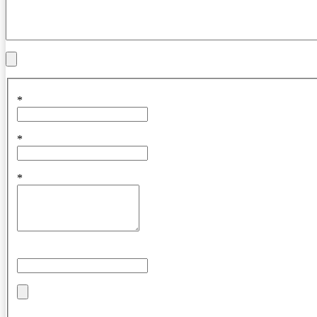
*
*
*