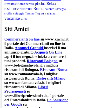
Relax
piscina
Breakfast Roma centro
Roma
residence
ristorante
Salento
sardegna
spiaggia
vacanza
sicilia
Toscana
Trapani
vacanze
verde
Siti Amici
Commercianti on line
su www.kiwiwi.it,
il portale dei Commercianti on line in
Italia.
Annunci Gratuiti
inserisci il tuo
annuncio gratuito
Acquisti On Line
,apri il tuo negozio e inizia a vendere i
tuoi prodotti.
Ristoranti Bologna
su
www.bolognaatavola.it, i migliori
ristoranti di Bologna.
Ristoranti Roma
su www.romaatavola.it, i migliori
ristoranti di Roma.
Ristoranti Milano
su www.milanoatavola.it, i migliori
ristoranti di Milano.
Liberi
Professionisti
su
www.iliberiprofessionisti.it, il portale
dei Professionisti in Italia.
La Soluzione
per Google
su