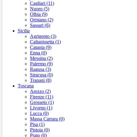
Cagliari (11)
Nuoro (5)
Olbia (9)
Oristano (2)
Sassari (6)
Sicilia
Agrigento (3)
Caltanissetta (1)
Catania (9)
Enna (0)
Messina (2)
Palermo (9)
Ragusa (3)
Siracusa (0)
Trapani (8)
Toscana
Arezzo (2)
Firenze (11)
Grosseto (1)
Livorno (1)
Lucca (0)
Massa Carrara (0)
Pisa (1)
Pistoia (0)
Prato (0)