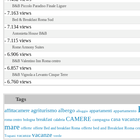
B&B Piccolo Paradiso Finale Ligure
- 7.163 views
Bed & Breakfast Roma Sud
- 7.134 views
Antonietta House B&B
- 7.115 views
Rome Armony Suites
- 6.906 views
B&B Valentino Inn Roma centro
- 6.857 views
B&B Vignola a Levanto Cinque Terre
- 6.760 views
Tags
agriturismo
albergo
affittacamere
appartamenti
appartamento
alloggio
CAMERE
casa vacanze
breakfast
campagna
roma centro
bologna
calabria
mare
offerte
offerte Bed and breakfast Roma
offerte bed and Breakfast Roma ce
vacanze
vacanza
Trapani
verde