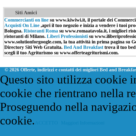
Siti Amici
Commercianti on line
su www.kiwiwi.it, il portale dei Commercian
Acquisti On Line
,apri il tuo negozio e inizia a vendere i tuoi pro
Bologna.
Ristoranti Roma
su www.romaatavola.it, i migliori ris
ristoranti di Milano.
Liberi Professionisti
su www.iliberiprofessioni
www.solutionforgoogle.com, la tua attività in prima pagina su G
Directory Siti Web Gratuita.
Bed And Breakfast
trova il tuo be
scegli il tuo Agriturismo su www.offerteagriturismi.com.
© 2026 Offerte, indirizzi e contatti dei migliori Bed and Breakfast
Questo sito utilizza cookie i
cookie che rientrano nella re
Proseguendo nella navigazion
cookie.
ACCETTO
Maggiori Informazioni