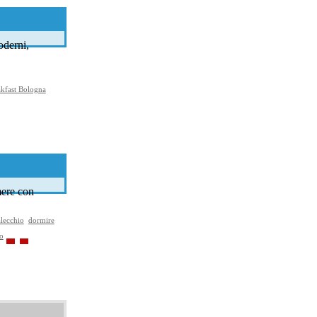
oderni,
akfast Bologna
mere con
alecchio
dormire
o