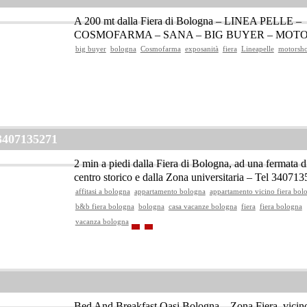
A 200 mt dalla Fiera di Bologna – LINEA PELLE –
COSMOFARMA – SANA – BIG BUYER – MO
big buyer
bologna
Cosmofarma
exposanità
fiera
Lineapelle
motorsh
 3407135271
2 min a piedi dalla Fiera di Bologna, ad una fermata d
centro storico e dalla Zona universitaria – Tel 34071
affitasi a bologna
appartamento bologna
appartamento vicino fiera bol
b&b fiera bologna
bologna
casa vacanze bologna
fiera
fiera bologna
vacanza bologna
Bed And Breakfast Oasi Bologna – Zona Fiera, vicino