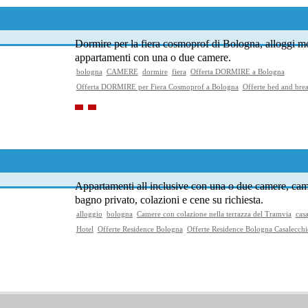
Dormire per la fiera cosmoprof di Bologna, alloggi m
appartamenti con una o due camere.
bologna
CAMERE
dormire
fiera
Offerta DORMIRE a Bologna
Offerta DORMIRE per Fiera Cosmoprof a Bologna
Offerte bed and bre
Appartamenti all inclusive con una o due camere, ca
bagno privato, colazioni e cene su richiesta.
alloggio
bologna
Camere con colazione nella terrazza del Tramvia
cas
Hotel
Offerte Residence Bologna
Offerte Residence Bologna Casalecchi