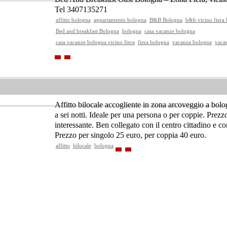
Tel 3407135271
affitto bologna
appartamento bologna
B&B Bologna
b&b vicino fiera
Bed and breakfast Bologna
bologna
casa vacanze bologna
casa vacanze bologna vicino fiera
fiera bologna
vacanza bologna
vaca
Affitto bilocale accogliente in zona arcoveggio a bol
a sei notti. Ideale per una persona o per coppie. Prezz
interessante. Ben collegato con il centro cittadino e con
Prezzo per singolo 25 euro, per coppia 40 euro.
affitto
bilocale
bologna