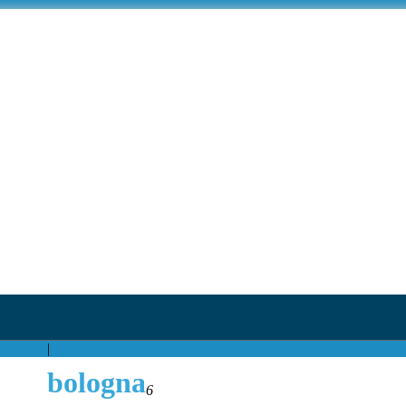
|
bologna
6