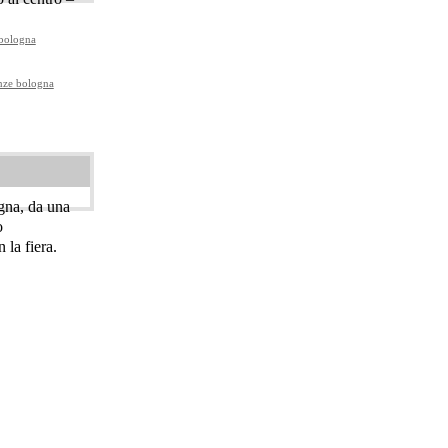
 bologna
nze bologna
ogna, da una
o
 la fiera.