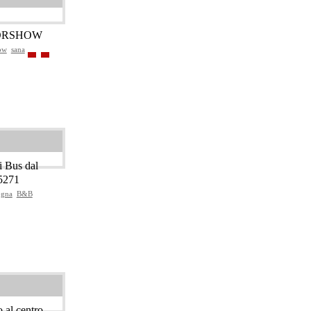
TORSHOW
ow
sana
i Bus dal
35271
ogna
B&B
 al centro –