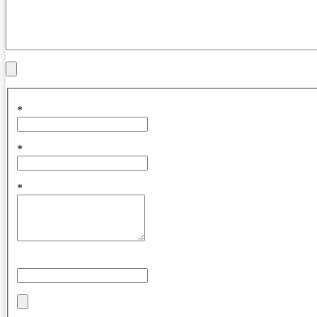
*
*
*