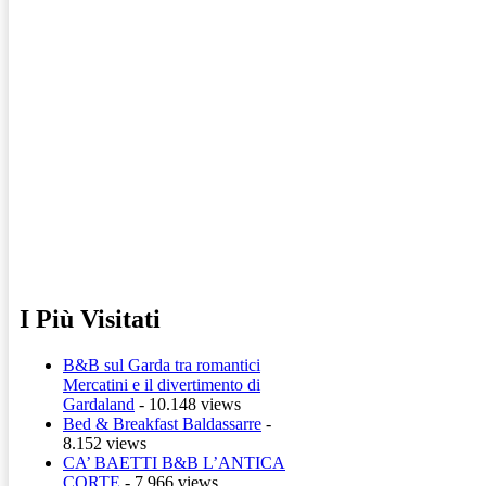
I Più Visitati
B&B sul Garda tra romantici
Mercatini e il divertimento di
Gardaland
- 10.148 views
Bed & Breakfast Baldassarre
-
8.152 views
CA’ BAETTI B&B L’ANTICA
CORTE
- 7.966 views