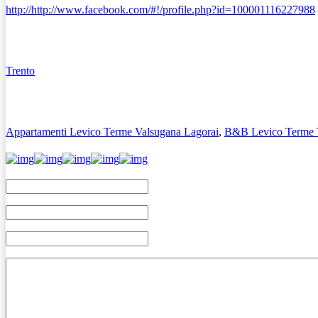
http://http://www.facebook.com/#!/profile.php?id=100001116227988
Trento
Appartamenti Levico Terme Valsugana Lagorai
,
B&B Levico Terme 