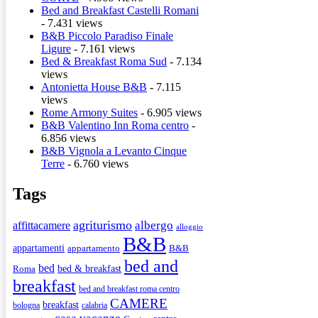
Bed and Breakfast Castelli Romani
- 7.431 views
B&B Piccolo Paradiso Finale
Ligure
- 7.161 views
Bed & Breakfast Roma Sud
- 7.134
views
Antonietta House B&B
- 7.115
views
Rome Armony Suites
- 6.905 views
B&B Valentino Inn Roma centro
-
6.856 views
B&B Vignola a Levanto Cinque
Terre
- 6.760 views
Tags
agriturismo
albergo
affittacamere
alloggio
B&B
appartamenti
appartamento
B&B
bed and
bed
bed & breakfast
Roma
breakfast
bed and breakfast roma centro
CAMERE
breakfast
bologna
calabria