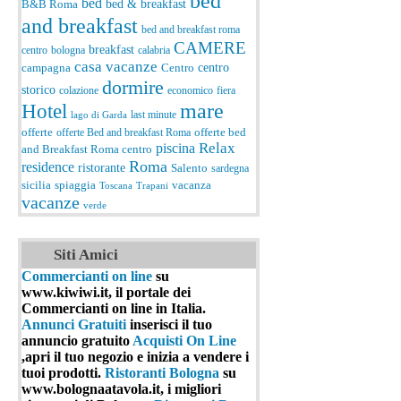
bed
bed
bed & breakfast
B&B Roma
and breakfast
bed and breakfast roma
CAMERE
breakfast
centro
bologna
calabria
casa vacanze
centro
campagna
Centro
dormire
storico
colazione
economico
fiera
Hotel
mare
last minute
lago di Garda
offerte
offerte Bed and breakfast Roma
offerte bed
Relax
piscina
and Breakfast Roma centro
Roma
residence
ristorante
Salento
sardegna
spiaggia
vacanza
sicilia
Toscana
Trapani
vacanze
verde
Siti Amici
Commercianti on line
su
www.kiwiwi.it, il portale dei
Commercianti on line in Italia.
Annunci Gratuiti
inserisci il tuo
annuncio gratuito
Acquisti On Line
,apri il tuo negozio e inizia a vendere i
tuoi prodotti.
Ristoranti Bologna
su
www.bolognaatavola.it, i migliori