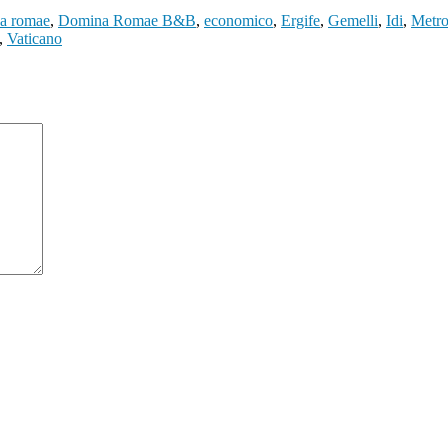
a romae
,
Domina Romae B&B
,
economico
,
Ergife
,
Gemelli
,
Idi
,
Metr
,
Vaticano