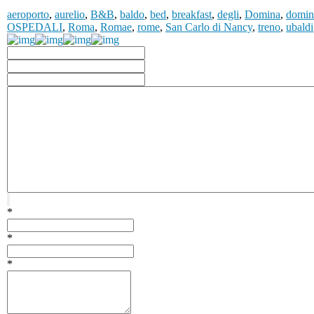
aeroporto
,
aurelio
,
B&B
,
baldo
,
bed
,
breakfast
,
degli
,
Domina
,
domin
OSPEDALI
,
Roma
,
Romae
,
rome
,
San Carlo di Nancy
,
treno
,
ubaldi
*
*
*