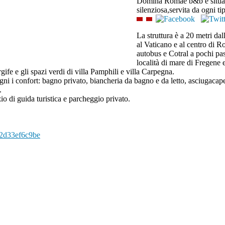
Domina Romae b&b è situato 
silenziosa,servita da ogni ti
La struttura è a 20 metri da
al Vaticano e al centro di R
autobus e Cotral a pochi pass
località di mare di Fregene e
gife e gli spazi verdi di villa Pamphili e villa Carpegna.
 i confort: bagno privato, biancheria da bagno e da letto, asciugacapelli
.
zio di guida turistica e parcheggio privato.
9c2d33ef6c9be