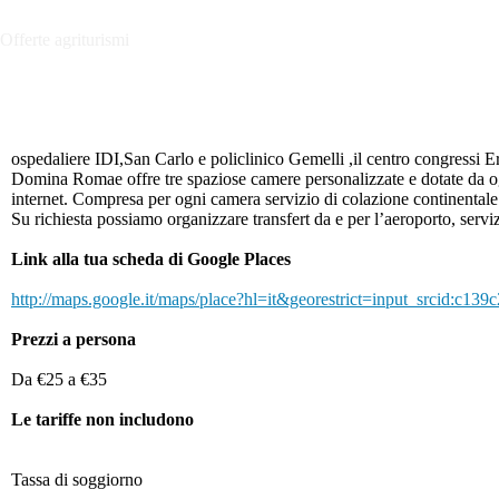
Offerte agriturismi
ospedaliere IDI,San Carlo e policlinico Gemelli ,il centro congressi Er
Domina Romae offre tre spaziose camere personalizzate e dotate da ogni
internet. Compresa per ogni camera servizio di colazione continentale
Su richiesta possiamo organizzare transfert da e per l’aeroporto, servi
Link alla tua scheda di Google Places
http://maps.google.it/maps/place?hl=it&georestrict=input_srcid:c13
Prezzi a persona
Da €25 a €35
Le tariffe non includono
Tassa di soggiorno