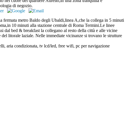
nel cuore del quartiere Aurelio,in una zona tranquilla e
pologia di negozio.
lla fermata metro Baldo degli Ubaldi,linea A,che la collega in 5 minuti
oma,in 10 minuti alla stazione centrale di Roma Termini.Le linee
i dal bed & breakfast la collegano al resto della città e alle vicine
 del litorale laziale. Nelle immediate vicinanze si trovano le strutture
, aria condizionata, tv lcd/led, free wifi, pc per navigazione