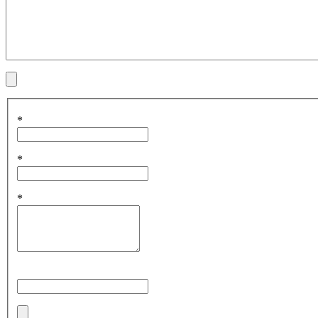
*
*
*