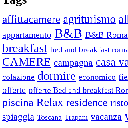
agriturismo
affittacamere
a
B&B
appartamento
B&B Roma
breakfast
bed and breakfast roma
CAMERE
casa v
campagna
dormire
colazione
economico
fie
offerte
offerte Bed and breakfast R
Relax
piscina
residence
rist
spiaggia
vacanza
Toscana
Trapani