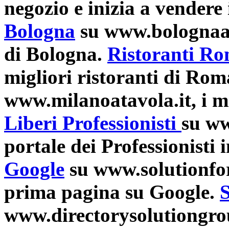
negozio e inizia a vendere 
Bologna
su www.bolognaatav
di Bologna.
Ristoranti R
migliori ristoranti di Rom
www.milanoatavola.it, i mi
Liberi Professionisti
su www
portale dei Professionisti i
Google
su www.solutionforg
prima pagina su Google.
S
www.directorysolutiongro