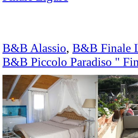
B&B Alassio
,
B&B Finale 
B&B Piccolo Paradiso " Fin