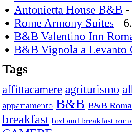
Antonietta House B&B
-
Rome Armony Suites
- 6
B&B Valentino Inn Roma
B&B Vignola a Levanto 
Tags
agriturismo
affittacamere
a
B&B
appartamento
B&B Roma
breakfast
bed and breakfast roma