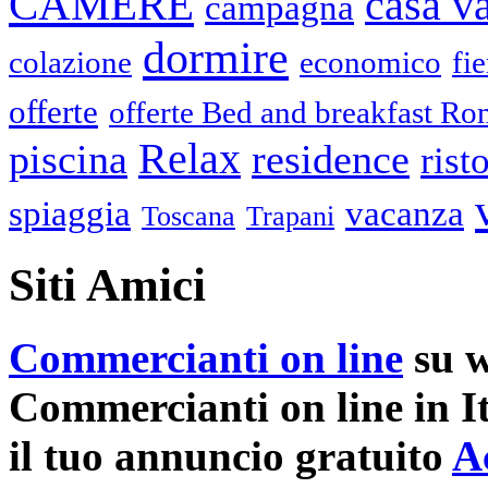
CAMERE
casa v
campagna
dormire
colazione
economico
fie
offerte
offerte Bed and breakfast R
Relax
piscina
residence
rist
spiaggia
vacanza
Toscana
Trapani
Siti Amici
Commercianti on line
su w
Commercianti on line in It
il tuo annuncio gratuito
A