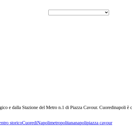
e dalla Stazione del Metro n.1 di Piazza Cavour. Cuoredinapoli è costitu
entro storico
CuorediNapoli
metropolitana
napoli
piazza cavour