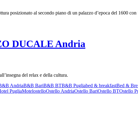
ra posizionato al secondo piano di un palazzo d’epoca del 1600 con trav
ZZO DUCALE Andria
l’insegna del relax e della cultura.
B&B Andria
B&B Bari
B&B BT
B&B Puglia
bed & breakfast
Bed & Brea
otel Puglia
Motel
ostello
Ostello Andria
Ostello Bari
Ostello BT
Ostello P