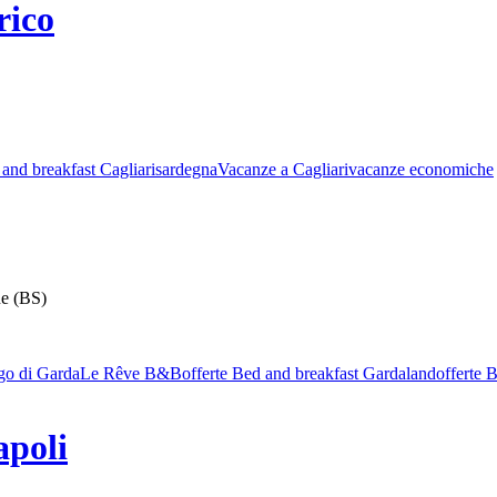
rico
 and breakfast Cagliari
sardegna
Vacanze a Cagliari
vacanze economiche
ne (BS)
go di Garda
Le Rêve B&B
offerte Bed and breakfast Gardaland
offerte 
apoli