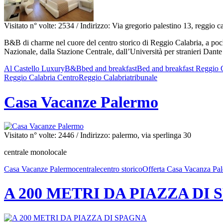
Visitato n° volte: 2534
/ Indirizzo: Via gregorio palestino 13, reggio c
B&B di charme nel cuore del centro storico di Reggio Calabria, a poc
Nazionale, dalla Stazione Centrale, dall’Università per stranieri Dante 
Al Castello Luxury
B&B
bed and breakfast
Bed and breakfast Reggio 
Reggio Calabria Centro
Reggio Calabria
tribunale
Casa Vacanze Palermo
Visitato n° volte: 2446
/ Indirizzo: palermo, via sperlinga 30
centrale monolocale
Casa Vacanze Palermo
centrale
centro storico
Offerta Casa Vacanza Pa
A 200 METRI DA PIAZZA DI