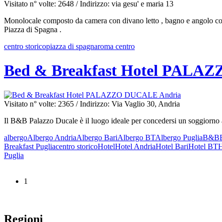
Visitato n° volte: 2648
/ Indirizzo: via gesu' e maria 13
Monolocale composto da camera con divano letto , bagno e angolo cottu
Piazza di Spagna .
centro storico
piazza di spagna
roma centro
Bed & Breakfast Hotel PALA
Visitato n° volte: 2365
/ Indirizzo: Via Vaglio 30, Andria
Il B&B Palazzo Ducale è il luogo ideale per concedersi un soggiorno al
albergo
Albergo Andria
Albergo Bari
Albergo BT
Albergo Puglia
B&B
Breakfast Puglia
centro storico
Hotel
Hotel Andria
Hotel Bari
Hotel BT
H
Puglia
1
Regioni