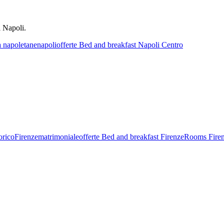
i Napoli.
à napoletane
napoli
offerte Bed and breakfast Napoli Centro
orico
Firenze
matrimoniale
offerte Bed and breakfast Firenze
Rooms Fire