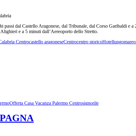
alabria
hi passi dal Castello Aragonese, dal Tribunale, dal Corso Garibaldi e
Alighieri e a 5 minuti dall’Aereoporto dello Stretto.
Calabria Centro
castello aragonese
Centro
centro storico
Hotel
lungomare
o
lermo
Offerta Casa Vacanza Palermo Centro
signorile
 SPAGNA