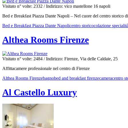
Visitato n° volte: 2332
/ Indirizzo: vico mastellone 16 napoli
Bed e Breakfast Piazza Dante Napoli – Nel cuore del centro storico d
Bed e Breakfast Piazza Dante Napoli
centro storico
colazione specialit
Althea Rooms Firenze
Visitato n° volte: 2484
/ Indirizzo: Firenze, Via delle Caldaie, 25
Affittacamere professionale nel centro di Firenze
Althea Rooms Firenze
bagno
bed and breakfast firenze
camera
centro st
Al Castello Luxury