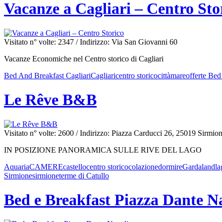
Vacanze a Cagliari – Centro Sto
Visitato n° volte: 2347
/ Indirizzo: Via San Giovanni 60
Vacanze Economiche nel Centro storico di Cagliari
Bed And Breakfast Cagliari
Cagliari
centro storico
città
mare
offerte Bed
Le Rêve B&B
Visitato n° volte: 2600
/ Indirizzo: Piazza Carducci 26, 25019 Sirmio
IN POSIZIONE PANORAMICA SULLE RIVE DEL LAGO
Aquaria
CAMERE
castello
centro storico
colazione
dormire
Gardaland
la
Sirmione
sirmione
terme di Catullo
Bed e Breakfast Piazza Dante N