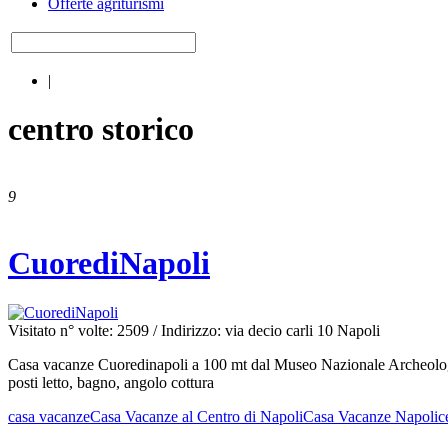
Offerte agriturismi
|
centro storico
9
CuorediNapoli
Visitato n° volte: 2509
/ Indirizzo: via decio carli 10 Napoli
Casa vacanze Cuoredinapoli a 100 mt dal Museo Nazionale Archeologico 
posti letto, bagno, angolo cottura
casa vacanze
Casa Vacanze al Centro di Napoli
Casa Vacanze Napoli
c