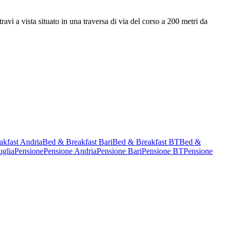
i a vista situato in una traversa di via del corso a 200 metri da
kfast Andria
Bed & Breakfast Bari
Bed & Breakfast BT
Bed &
uglia
Pensione
Pensione Andria
Pensione Bari
Pensione BT
Pensione