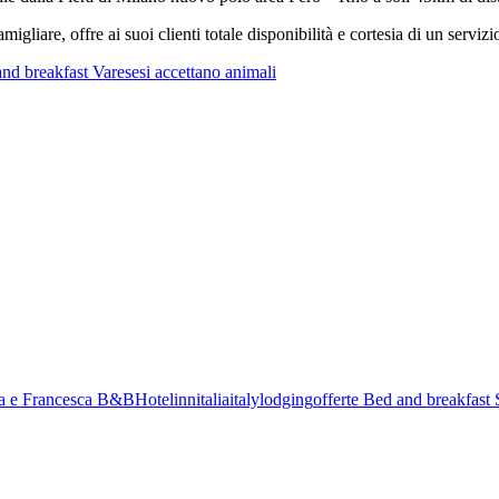
gliare, offre ai suoi clienti totale disponibilità e cortesia di un servizi
and breakfast Varese
si accettano animali
a e Francesca B&B
Hotel
inn
italia
italy
lodging
offerte Bed and breakfast