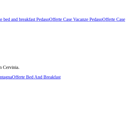
te bed and breakfast Pedaso
Offerte Case Vacanze Pedaso
Offerte Case
on Cervinia.
ntagna
Offerte Bed And Breakfast