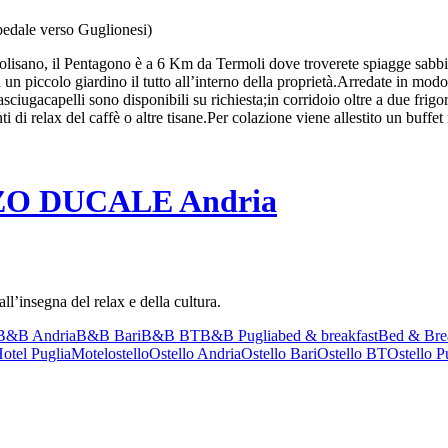
pedale verso Guglionesi)
Molisano, il Pentagono è a 6 Km da Termoli dove troverete spiagge sabbiose
un piccolo giardino il tutto all’interno della proprietà.Arredate in mo
sciugacapelli sono disponibili su richiesta;in corridoio oltre a due frig
di relax del caffè o altre tisane.Per colazione viene allestito un buffet
ZZO DUCALE Andria
l’insegna del relax e della cultura.
B&B Andria
B&B Bari
B&B BT
B&B Puglia
bed & breakfast
Bed & Brea
otel Puglia
Motel
ostello
Ostello Andria
Ostello Bari
Ostello BT
Ostello P