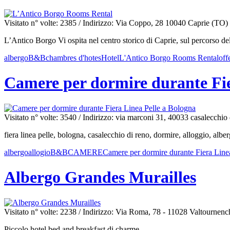
Visitato n° volte: 2385
/ Indirizzo: Via Coppo, 28 10040 Caprie (TO)
L’Antico Borgo Vi ospita nel centro storico di Caprie, sul percorso de
albergo
B&B
chambres d'hotes
Hotel
L'Antico Borgo Rooms Rental
off
Camere per dormire durante Fie
Visitato n° volte: 3540
/ Indirizzo: via marconi 31, 40033 casalecchio
fiera linea pelle, bologna, casalecchio di reno, dormire, alloggio, alb
albergo
allogio
B&B
CAMERE
Camere per dormire durante Fiera Line
Albergo Grandes Murailles
Visitato n° volte: 2238
/ Indirizzo: Via Roma, 78 - 11028 Valtournen
Piccolo hotel bed and breakfast di charme