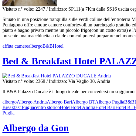
Visitato n° volte: 2247
/ Indirizzo: SP111(a 7Km dalla SS16 uscita os
Situato in una posizione tranquilla sulle verdi colline dell’entroterra 
Pentagono offre cinque camere confortevoli,un parcheggio gratuito ed 
piatto e bagno privato mentre un piccolo frigo(con un costo extra) e l’a
presente una macchinetta a cialde con cui potersi preparare nei momenti 
affitta camere
albergo
B&B
Hotel
Bed & Breakfast Hotel PALA
Visitato n° volte: 2368
/ Indirizzo: Via Vaglio 30, Andria
Il B&B Palazzo Ducale è il luogo ideale per concedersi un soggiorno al
albergo
Albergo Andria
Albergo Bari
Albergo BT
Albergo Puglia
B&B
Breakfast Puglia
centro storico
Hotel
Hotel Andria
Hotel Bari
Hotel BT
H
Puglia
Albergo da Gon