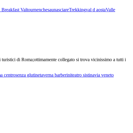
 Breakfast Valtournenche
sauna
sciare
Trekking
val d aosta
Valle
ristici di Roma;ottimamente collegato si trova vicinissimo a tutti i
a centro
senza glutine
taverna barberini
teatro sistina
via veneto