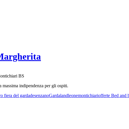
Margherita
Montichiari BS
 massima indipendenza per gli ospiti.
ro fiera del garda
desenzano
Gardaland
leone
montichiari
offerte Bed and 