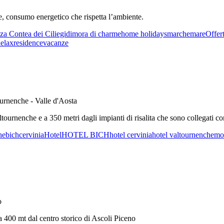
he, consumo energetico che rispetta l’ambiente.
a Contea dei Ciliegi
dimora di charme
home holidays
marche
mare
Offer
elax
residence
vacanze
ournenche - Valle d'Aosta
ltournenche e a 350 metri dagli impianti di risalita che sono collegati c
he
bich
cervinia
Hotel
HOTEL BICH
hotel cervinia
hotel valtournenche
mo
o
400 mt dal centro storico di Ascoli Piceno