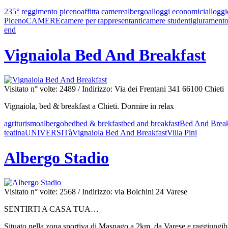
235° reggimento piceno
affitta camere
albergo
alloggi economici
alloggi
Piceno
CAMERE
camere per rappresentanti
camere studenti
giurament
end
Vignaiola Bed And Breakfast
Visitato n° volte: 2489
/ Indirizzo: Via dei Frentani 341 66100 Chieti
Vignaiola, bed & breakfast a Chieti. Dormire in relax
agriturismo
albergo
bed
bed & brekfast
bed and breakfast
Bed And Break
teatina
UNIVERSITà
Vignaiola Bed And Breakfast
Villa Pini
Albergo Stadio
Visitato n° volte: 2568
/ Indirizzo: via Bolchini 24 Varese
SENTIRTI A CASA TUA…
Situato nella zona sportiva di Masnago a 2km. da Varese e raggiungibi