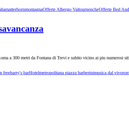
alia
matterhorn
montagna
Offerte Albergo Valtournenche
Offerte Bed And
savancanza
a 300 metri da Fontana di Trevi e subito vicino ai piu numerosi siti tu
n free
harry's bar
Hotel
metropolitana piazza barberini
musica dal vivo
rom