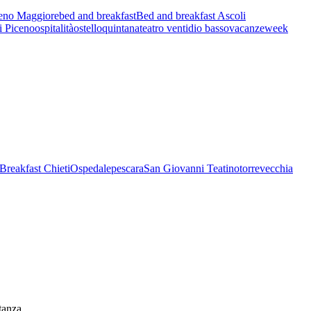
eno Maggiore
bed and breakfast
Bed and breakfast Ascoli
i Piceno
ospitalità
ostello
quintana
teatro ventidio basso
vacanze
week
Breakfast Chieti
Ospedale
pescara
San Giovanni Teatino
torrevecchia
tanza.