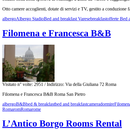
Otto camere accoglienti, dotate di servizi e TV, gestito a conduzione fami
albergo
Albergo Stadio
Bed and breakfast Varese
breakfast
offerte Bed 
Filomena e Francesca B&B
Visitato n° volte: 2951
/ Indirizzo: Via della Giuliana 72 Roma
Filomena e Francesca B&B Roma San Pietro
albergo
B&B
bed & breakfast
bed and breakfast
camera
dormire
Filomen
Roma
rom
Roma
rome
L’Antico Borgo Rooms Rental