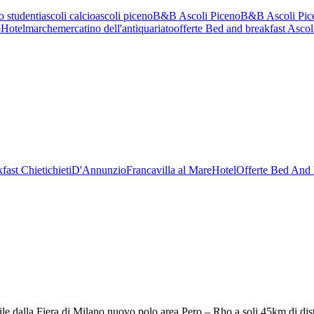
o studenti
ascoli calcio
ascoli piceno
B&B Ascoli Piceno
B&B Ascoli Pic
o
Hotel
marche
mercatino dell'antiquariato
offerte Bed and breakfast Ascol
fast Chieti
chieti
D'Annunzio
Francavilla al Mare
Hotel
Offerte Bed And 
le dalla Fiera di Milano nuovo polo area Pero – Rho a soli 45km di dis