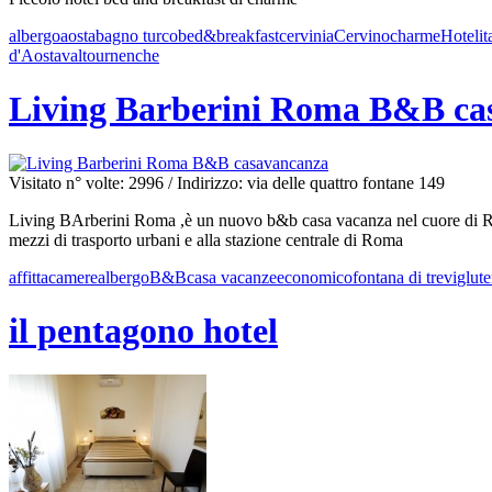
albergo
aosta
bagno turco
bed&breakfast
cervinia
Cervino
charme
Hotel
it
d'Aosta
valtournenche
Living Barberini Roma B&B ca
Visitato n° volte: 2996
/ Indirizzo: via delle quattro fontane 149
Living BArberini Roma ,è un nuovo b&b casa vacanza nel cuore di Roma 
mezzi di trasporto urbani e alla stazione centrale di Roma
affittacamere
albergo
B&B
casa vacanze
economico
fontana di trevi
glute
il pentagono hotel