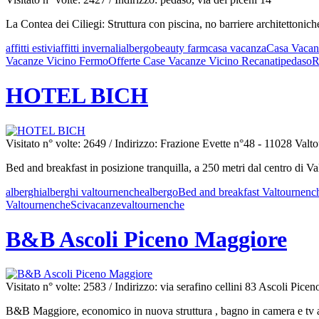
La Contea dei Ciliegi: Struttura con piscina, no barriere architettonic
affitti estivi
affitti invernali
albergo
beauty farm
casa vacanza
Casa Vacanz
Vacanze Vicino Fermo
Offerte Case Vacanze Vicino Recanati
pedaso
R
HOTEL BICH
Visitato n° volte: 2649
/ Indirizzo: Frazione Evette n°48 - 11028 Valt
Bed and breakfast in posizione tranquilla, a 250 metri dal centro di Va
alberghi
alberghi valtournenche
albergo
Bed and breakfast Valtournenc
Valtournenche
Sci
vacanze
valtournenche
B&B Ascoli Piceno Maggiore
Visitato n° volte: 2583
/ Indirizzo: via serafino cellini 83 Ascoli Picen
B&B Maggiore, economico in nuova struttura , bagno in camera e tv a 