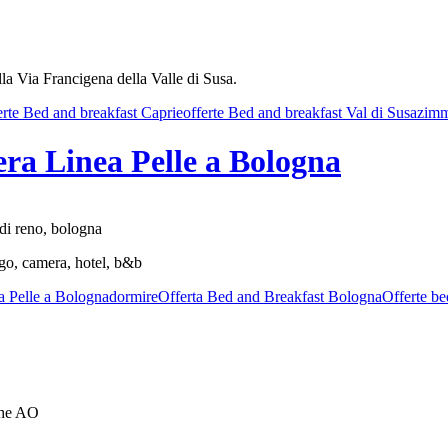
lla Via Francigena della Valle di Susa.
erte Bed and breakfast Caprie
offerte Bed and breakfast Val di Susa
zim
ra Linea Pelle a Bologna
 di reno, bologna
ergo, camera, hotel, b&b
a Pelle a Bologna
dormire
Offerta Bed and Breakfast Bologna
Offerte b
che AO