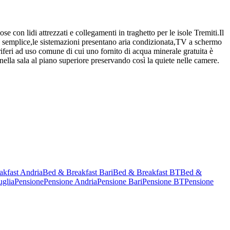
 con lidi attrezzati e collegamenti in traghetto per le isole Tremiti.Il
do semplice,le sistemazioni presentano aria condizionata,TV a schermo
oriferi ad uso comune di cui uno fornito di acqua minerale gratuita è
 nella sala al piano superiore preservando così la quiete nelle camere.
kfast Andria
Bed & Breakfast Bari
Bed & Breakfast BT
Bed &
uglia
Pensione
Pensione Andria
Pensione Bari
Pensione BT
Pensione