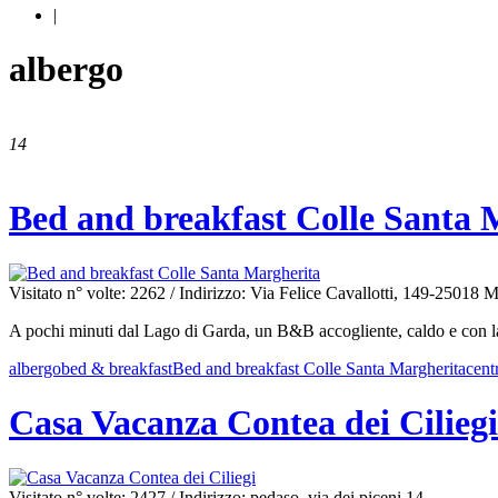
|
albergo
14
Bed and breakfast Colle Santa 
Visitato n° volte: 2262
/ Indirizzo: Via Felice Cavallotti, 149-25018 
A pochi minuti dal Lago di Garda, un B&B accogliente, caldo e con la
albergo
bed & breakfast
Bed and breakfast Colle Santa Margherita
cent
Casa Vacanza Contea dei Ciliegi
Visitato n° volte: 2427
/ Indirizzo: pedaso, via dei piceni 14