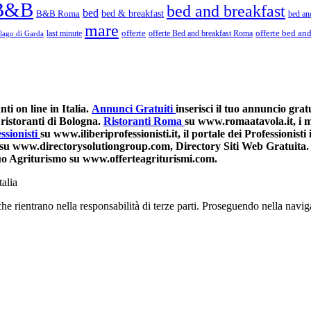
B&B
bed and breakfast
bed
bed & breakfast
B&B Roma
bed an
mare
last minute
offerte
offerte Bed and breakfast Roma
offerte bed an
lago di Garda
i on line in Italia.
Annunci Gratuiti
inserisci il tuo annuncio grat
ristoranti di Bologna.
Ristoranti Roma
su www.romaatavola.it, i mi
ssionisti
su www.iliberiprofessionisti.it, il portale dei Professionisti i
su www.directorysolutiongroup.com, Directory Siti Web Gratuita.
 tuo Agriturismo su www.offerteagriturismi.com.
talia
he rientrano nella responsabilità di terze parti. Proseguendo nella navig