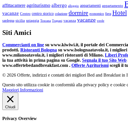
agriturismo
albergo
affittacamere
appartamenti
appartamento
alloggio
Hotel
dormire
vacanze
centro storico
Centro
colazione
economico
fiera
vacanze
spiaggia
vacanza
sardegna
sicilia
Toscana
Trapani
verde
Siti Amici
Commercianti on line
su www.kiwiwi.it, il portale dei Commerciant
prodotti.
Ristoranti Bologna
su www.bolognaatavola.it, i migliori 
www.milanoatavola.it, i migliori ristoranti di Milano.
Liberi Profe
la tua attività in prima pagina su Google.
Segnala il tuo Sito Web
www.offertebedandbreakfast.com .
Offerte Agriturismi
scegli il
© 2026 Offerte, indirizzi e contatti dei migliori Bed and Breakfast in I
Questo sito utilizza cookie in conformità alla privacy policy e cookie c
Maggiori Informazioni
Chiudi
Privacy Overview