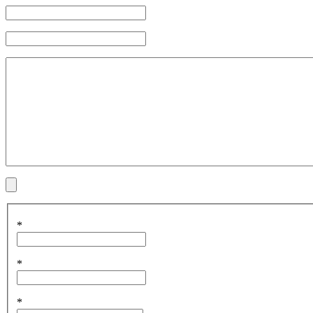
*
*
*