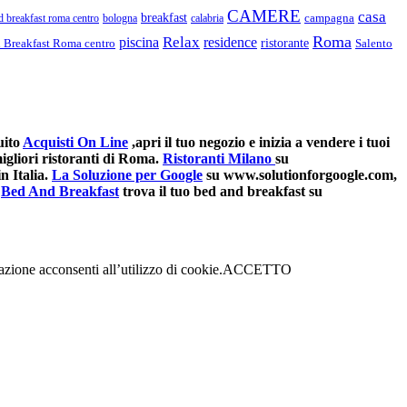
CAMERE
casa
breakfast
campagna
d breakfast roma centro
bologna
calabria
Roma
Relax
piscina
residence
ristorante
d Breakfast Roma centro
Salento
uito
Acquisti On Line
,apri il tuo negozio e inizia a vendere i tuoi
gliori ristoranti di Roma.
Ristoranti Milano
su
n Italia.
La Soluzione per Google
su www.solutionforgoogle.com,
Bed And Breakfast
trova il tuo bed and breakfast su
azione acconsenti all’utilizzo di cookie.
ACCETTO