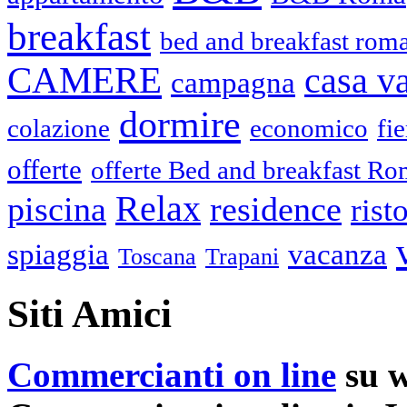
breakfast
bed and breakfast roma
CAMERE
casa v
campagna
dormire
colazione
economico
fie
offerte
offerte Bed and breakfast R
Relax
piscina
residence
rist
spiaggia
vacanza
Toscana
Trapani
Siti Amici
Commercianti on line
su w