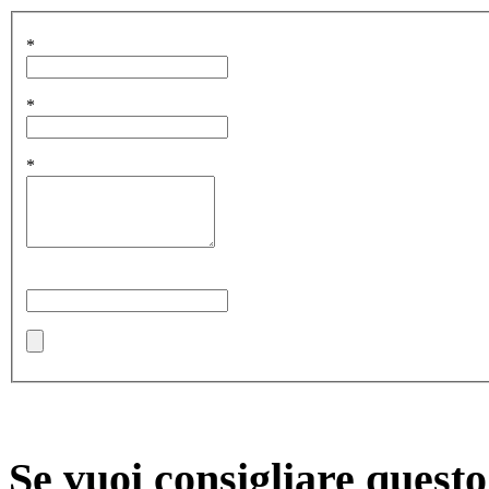
*
*
*
Se vuoi consigliare quest