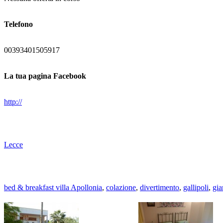
Telefono
00393401505917
La tua pagina Facebook
http://
Lecce
bed & breakfast villa Apollonia
,
colazione
,
divertimento
,
gallipoli
,
gia