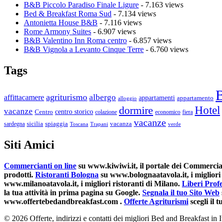
B&B Piccolo Paradiso Finale Ligure
- 7.163 views
Bed & Breakfast Roma Sud
- 7.134 views
Antonietta House B&B
- 7.116 views
Rome Armony Suites
- 6.907 views
B&B Valentino Inn Roma centro
- 6.857 views
B&B Vignola a Levanto Cinque Terre
- 6.760 views
Tags
agriturismo
albergo
affittacamere
appartamenti
appartamento
alloggio
Hotel
dormire
vacanze
centro storico
Centro
colazione
economico
fiera
vacanze
spiaggia
vacanza
sardegna
sicilia
Toscana
Trapani
verde
Siti Amici
Commercianti on line
su www.kiwiwi.it, il portale dei Commerciant
prodotti.
Ristoranti Bologna
su www.bolognaatavola.it, i migliori 
www.milanoatavola.it, i migliori ristoranti di Milano.
Liberi Profe
la tua attività in prima pagina su Google.
Segnala il tuo Sito Web
www.offertebedandbreakfast.com .
Offerte Agriturismi
scegli il
© 2026 Offerte, indirizzi e contatti dei migliori Bed and Breakfast in I