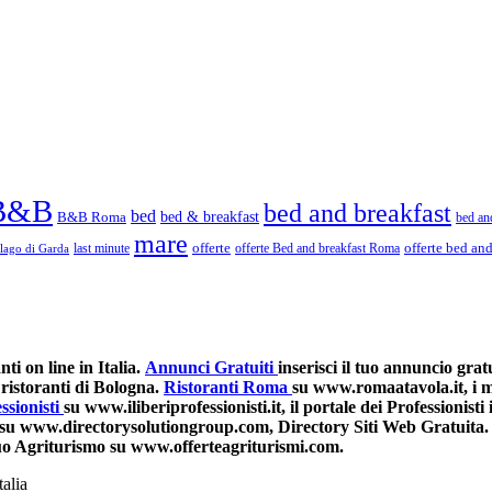
B&B
bed and breakfast
bed
bed & breakfast
B&B Roma
bed an
mare
last minute
offerte
offerte Bed and breakfast Roma
offerte bed an
lago di Garda
i on line in Italia.
Annunci Gratuiti
inserisci il tuo annuncio grat
ristoranti di Bologna.
Ristoranti Roma
su www.romaatavola.it, i mi
ssionisti
su www.iliberiprofessionisti.it, il portale dei Professionisti i
su www.directorysolutiongroup.com, Directory Siti Web Gratuita.
 tuo Agriturismo su www.offerteagriturismi.com.
talia