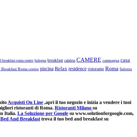
CAMERE
casa
breakfast
campagna
d breakfast roma centro
bologna
calabria
Roma
Relax
piscina
residence
ristorante
d Breakfast Roma centro
Salento
uito
Acquisti On Line
,apri il tuo negozio e inizia a vendere i tuoi
gliori ristoranti di Roma.
Ristoranti Milano
su
n Italia.
La Soluzione per Google
su www.solutionforgoogle.com,
Bed And Breakfast
trova il tuo bed and breakfast su