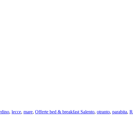
rdino
,
lecce
,
mare
,
Offerte bed & breakfast Salento
,
otranto
,
parabita
,
R