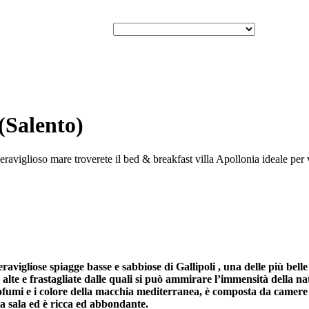
(Salento)
eraviglioso mare troverete il bed & breakfast villa Apollonia ideale per 
vigliose spiagge basse e sabbiose di Gallipoli , una delle più bell
coste alte e frastagliate dalle quali si può ammirare l’immensità dell
rofumi e i colore della macchia mediterranea, è composta da camere 
ia sala ed è ricca ed abbondante.