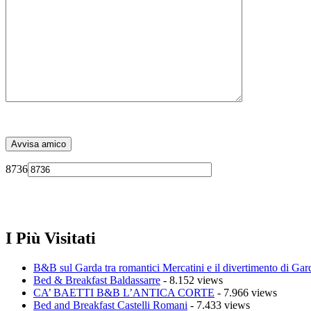
8736
I Più Visitati
B&B sul Garda tra romantici Mercatini e il divertimento di Gar
Bed & Breakfast Baldassarre
- 8.152 views
CA’ BAETTI B&B L’ANTICA CORTE
- 7.966 views
Bed and Breakfast Castelli Romani
- 7.433 views