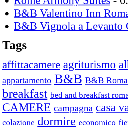
Rome Armony Suites
- 6
B&B Valentino Inn Roma
B&B Vignola a Levanto 
Tags
agriturismo
affittacamere
a
B&B
appartamento
B&B Roma
breakfast
bed and breakfast roma
CAMERE
casa v
campagna
dormire
colazione
economico
fie