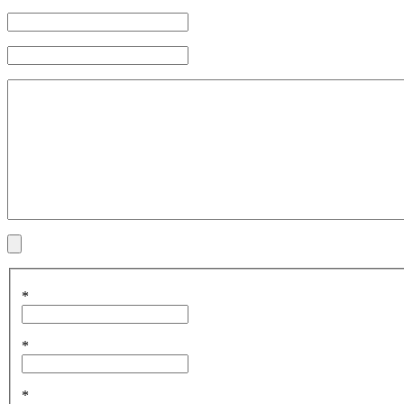
*
*
*