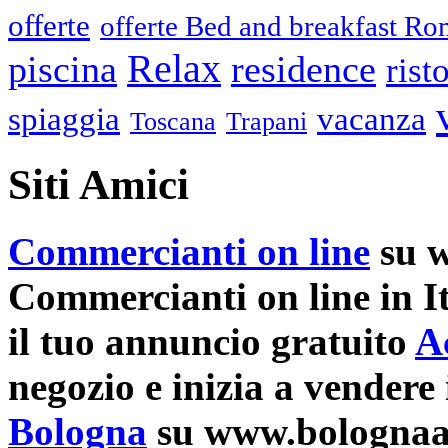
offerte
offerte Bed and breakfast R
Relax
piscina
residence
rist
spiaggia
vacanza
Toscana
Trapani
Siti Amici
Commercianti on line
su w
Commercianti on line in It
il tuo annuncio gratuito
A
negozio e inizia a vendere 
Bologna
su www.bolognaatav