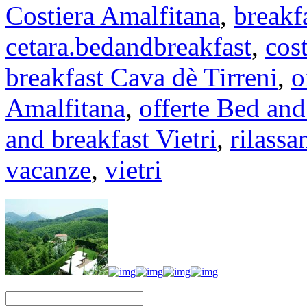
Costiera Amalfitana
,
breakf
cetara.bedandbreakfast
,
cost
breakfast Cava dè Tirreni
,
o
Amalfitana
,
offerte Bed and
and breakfast Vietri
,
rilassa
vacanze
,
vietri