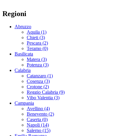
Regioni
Abruzzo
Aquila (1)
Chieti (3)
Pescara (2)
Teramo (0)
Basilicata
Matera (3)
Potenza (3)
Calabria
Catanzaro (1)
Cosenza (3)
Crotone (2)
Reggio Calabria (9)
Vibo Valentia (3)
Campania
Avellino (4)
Benevento (2)
Caserta (0)
Napoli (14)
Salerno (15)
Emilia Romagna