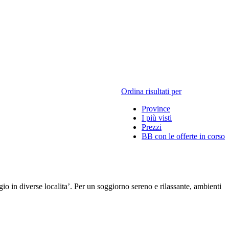
Ordina risultati per
Province
I più visti
Prezzi
BB con le offerte in corso
ggio in diverse localita’. Per un soggiorno sereno e rilassante, ambienti