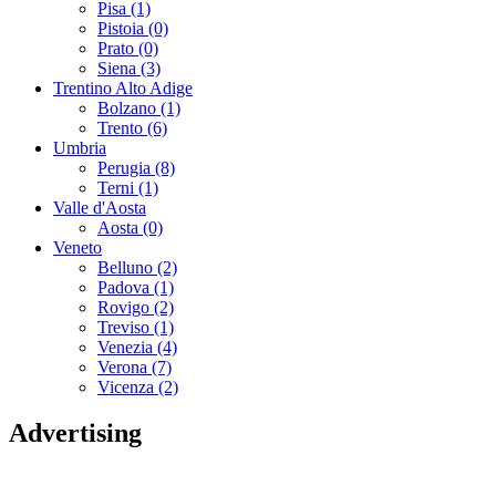
Pisa (1)
Pistoia (0)
Prato (0)
Siena (3)
Trentino Alto Adige
Bolzano (1)
Trento (6)
Umbria
Perugia (8)
Terni (1)
Valle d'Aosta
Aosta (0)
Veneto
Belluno (2)
Padova (1)
Rovigo (2)
Treviso (1)
Venezia (4)
Verona (7)
Vicenza (2)
Advertising