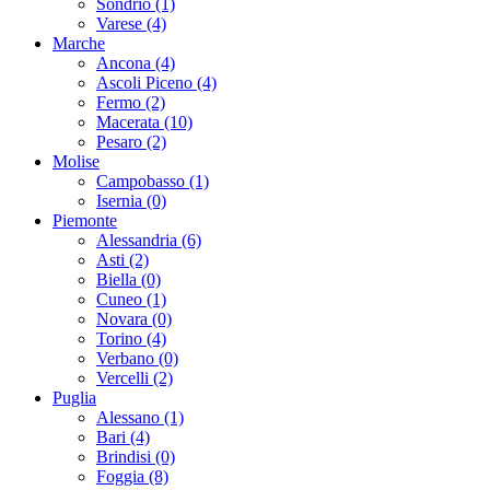
Sondrio (1)
Varese (4)
Marche
Ancona (4)
Ascoli Piceno (4)
Fermo (2)
Macerata (10)
Pesaro (2)
Molise
Campobasso (1)
Isernia (0)
Piemonte
Alessandria (6)
Asti (2)
Biella (0)
Cuneo (1)
Novara (0)
Torino (4)
Verbano (0)
Vercelli (2)
Puglia
Alessano (1)
Bari (4)
Brindisi (0)
Foggia (8)