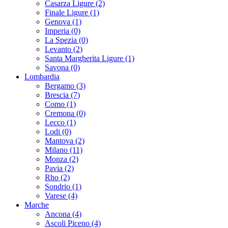
Casarza Ligure (2)
Finale Ligure (1)
Genova (1)
Imperia (0)
La Spezia (0)
Levanto (2)
Santa Margherita Ligure (1)
Savona (0)
Lombardia
Bergamo (3)
Brescia (7)
Como (1)
Cremona (0)
Lecco (1)
Lodi (0)
Mantova (2)
Milano (11)
Monza (2)
Pavia (2)
Rho (2)
Sondrio (1)
Varese (4)
Marche
Ancona (4)
Ascoli Piceno (4)