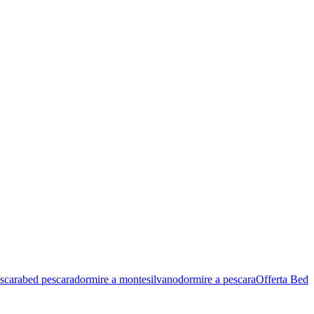
scara
bed pescara
dormire a montesilvano
dormire a pescara
Offerta Bed