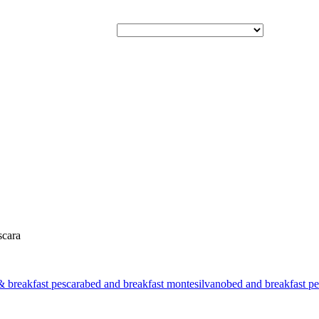
scara
& breakfast pescara
bed and breakfast montesilvano
bed and breakfast pe