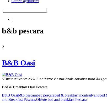
Offerte agriturismi
|
b&b pescara
2
B&B Oasi
Visitato n° volte: 2557
/ Indirizzo: via nazionale adriatica nord 443,pe
Bed & Breakfast Oasi Pescara
B&B Oasi
b&b pescara
beb pescara
bed & breakfast montesilvano
bed 
and Breakfast Pescara.
Offerte bed and breakfast Pescara