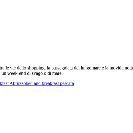
 tra le vie dello shopping, la passeggiata del lungomare e la movida no
 o un week-end di svago o di mare.
kfast Abruzzo
bed and breakfast pescara