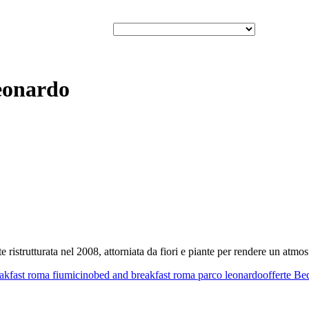
eonardo
ristrutturata nel 2008, attorniata da fiori e piante per rendere un atmos
akfast roma fiumicino
bed and breakfast roma parco leonardo
offerte Be