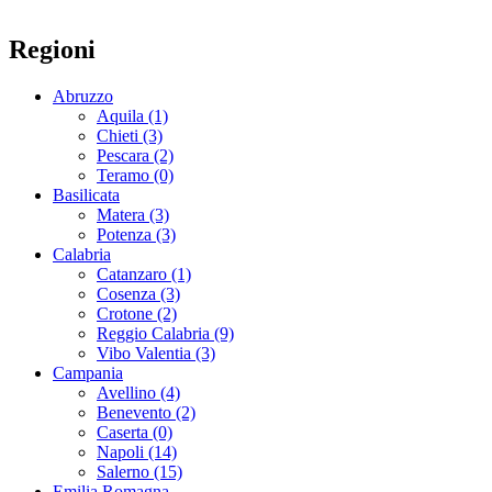
Regioni
Abruzzo
Aquila (1)
Chieti (3)
Pescara (2)
Teramo (0)
Basilicata
Matera (3)
Potenza (3)
Calabria
Catanzaro (1)
Cosenza (3)
Crotone (2)
Reggio Calabria (9)
Vibo Valentia (3)
Campania
Avellino (4)
Benevento (2)
Caserta (0)
Napoli (14)
Salerno (15)
Emilia Romagna