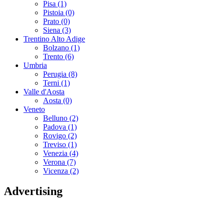
Pisa (1)
Pistoia (0)
Prato (0)
Siena (3)
Trentino Alto Adige
Bolzano (1)
Trento (6)
Umbria
Perugia (8)
Terni (1)
Valle d'Aosta
Aosta (0)
Veneto
Belluno (2)
Padova (1)
Rovigo (2)
Treviso (1)
Venezia (4)
Verona (7)
Vicenza (2)
Advertising