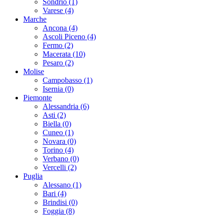
Sondrio (1)
Varese (4)
Marche
Ancona (4)
Ascoli Piceno (4)
Fermo (2)
Macerata (10)
Pesaro (2)
Molise
Campobasso (1)
Isernia (0)
Piemonte
Alessandria (6)
Asti (2)
Biella (0)
Cuneo (1)
Novara (0)
Torino (4)
Verbano (0)
Vercelli (2)
Puglia
Alessano (1)
Bari (4)
Brindisi (0)
Foggia (8)