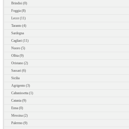
Brindisi (0)
Foggia (8)
Lecce (11)
Taranto (4)
Sardegna
Cagliari (11)
Nuoro (5)
Olbia (9)
Oristano (2)
Sassari (6)
Sicilia
Agrigento (3)
Caltanissetta (1)
Catania (9)
Enna (0)
Messina (2)
Palermo (9)