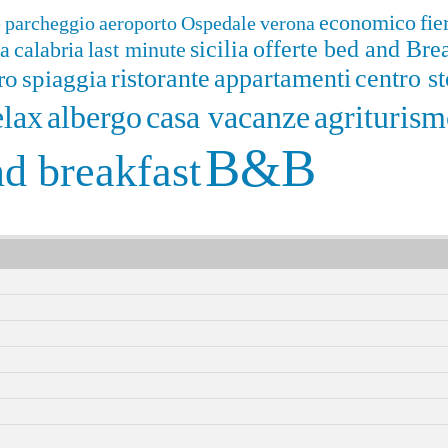
economico
fie
e
parcheggio
aeroporto
Ospedale
verona
sicilia
offerte bed and Bre
a
calabria
last minute
ristorante
appartamenti
centro st
ro
spiaggia
agrituris
lax
albergo
casa vacanze
B&B
d breakfast