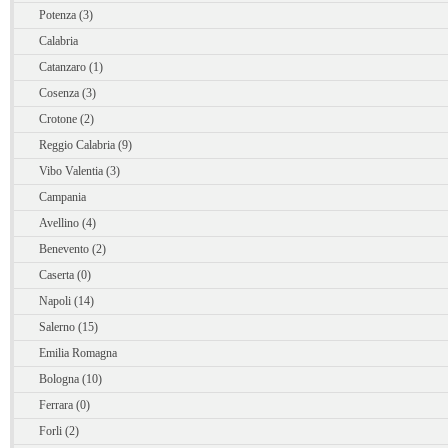
Potenza (3)
Calabria
Catanzaro (1)
Cosenza (3)
Crotone (2)
Reggio Calabria (9)
Vibo Valentia (3)
Campania
Avellino (4)
Benevento (2)
Caserta (0)
Napoli (14)
Salerno (15)
Emilia Romagna
Bologna (10)
Ferrara (0)
Forli (2)