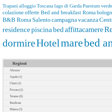
Trapani
alloggio
Toscana
lago di Garda
Paestum
verd
Offerte agriturismi
colazione
offerte Bed and breakfast Roma
bologn
campagna
vacanza
Cent
B&B Roma
Salento
Re
residence
piscina
bed
affittacamere
bed an
mare
Hotel
dormire
Regioni
Abruzzo
Aquila (1)
Chieti (3)
Pescara (2)
Teramo (0)
Basilicata
Matera (3)