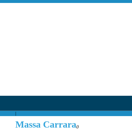
|
Massa Carrara
0