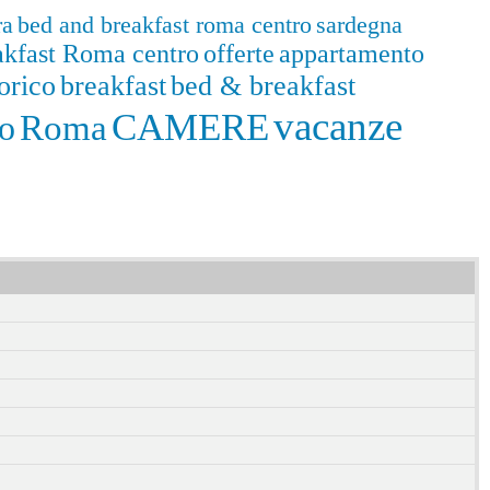
ra
bed and breakfast roma centro
sardegna
akfast Roma centro
offerte
appartamento
orico
breakfast
bed & breakfast
vacanze
CAMERE
Roma
mo