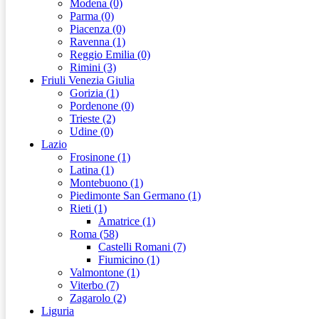
Modena (0)
Parma (0)
Piacenza (0)
Ravenna (1)
Reggio Emilia (0)
Rimini (3)
Friuli Venezia Giulia
Gorizia (1)
Pordenone (0)
Trieste (2)
Udine (0)
Lazio
Frosinone (1)
Latina (1)
Montebuono (1)
Piedimonte San Germano (1)
Rieti (1)
Amatrice (1)
Roma (58)
Castelli Romani (7)
Fiumicino (1)
Valmontone (1)
Viterbo (7)
Zagarolo (2)
Liguria