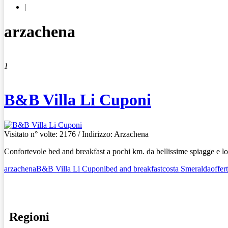
|
arzachena
1
B&B Villa Li Cuponi
Visitato n° volte: 2176
/ Indirizzo: Arzachena
Confortevole bed and breakfast a pochi km. da bellissime spiagge e l
arzachena
B&B Villa Li Cuponi
bed and breakfast
costa Smeralda
offer
Regioni