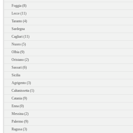
Foggia (8)
Lecce (11)
Taranto (4)
Sardegna
Cagliari (11)
Nuoro (5)
Olbia (9)
Oristano (2)
Sassari (6)
Sicilia
Agrigento (3)
Caltanissetta (1)
Catania (9)
Enna (0)
Messina (2)
Palermo (9)
Ragusa (3)