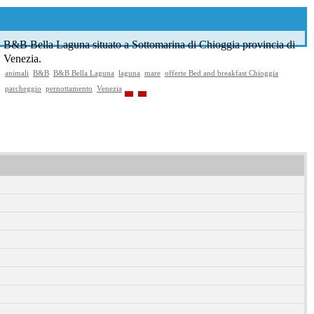
B&B Bella Laguna situato a Sottomarina di Chioggia provincia di
Venezia.
animali
B&B
B&B Bella Laguna
laguna
mare
offerte Bed and breakfast Chioggia
parcheggio
pernottamento
Venezia