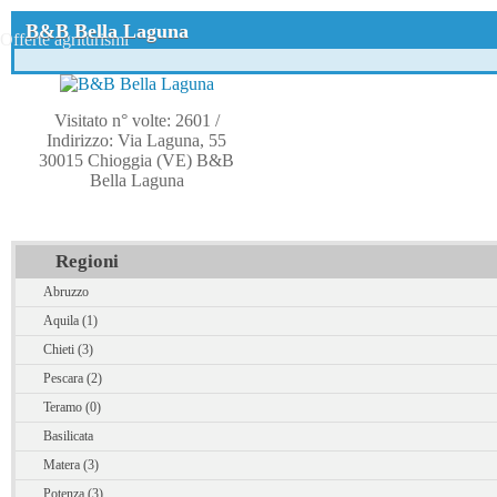
B&B Bella Laguna
Offerte agriturismi
Visitato n° volte: 2601
/
Indirizzo: Via Laguna, 55
30015 Chioggia (VE) B&B
Bella Laguna
Regioni
Abruzzo
Aquila (1)
Chieti (3)
Pescara (2)
Teramo (0)
Basilicata
Matera (3)
Potenza (3)