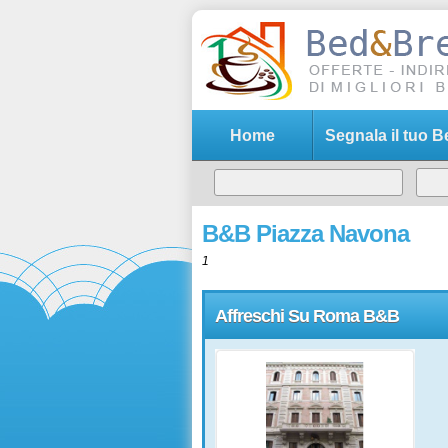
Home
Segnala il tuo 
B&B Piazza Navona
1
Affreschi Su Roma B&B