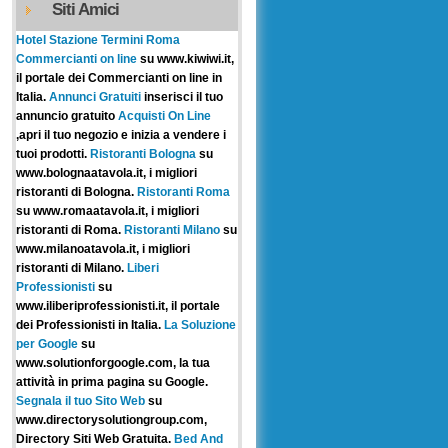
Siti Amici
Hotel Stazione Termini Roma
Commercianti on line
su www.kiwiwi.it,
il portale dei Commercianti on line in
Italia.
Annunci Gratuiti
inserisci il tuo
annuncio gratuito
Acquisti On Line
,apri il tuo negozio e inizia a vendere i
tuoi prodotti.
Ristoranti Bologna
su
www.bolognaatavola.it, i migliori
ristoranti di Bologna.
Ristoranti Roma
su www.romaatavola.it, i migliori
ristoranti di Roma.
Ristoranti Milano
su
www.milanoatavola.it, i migliori
ristoranti di Milano.
Liberi
Professionisti
su
www.iliberiprofessionisti.it, il portale
dei Professionisti in Italia.
La Soluzione
per Google
su
www.solutionforgoogle.com, la tua
attività in prima pagina su Google.
Segnala il tuo Sito Web
su
www.directorysolutiongroup.com,
Directory Siti Web Gratuita.
Bed And