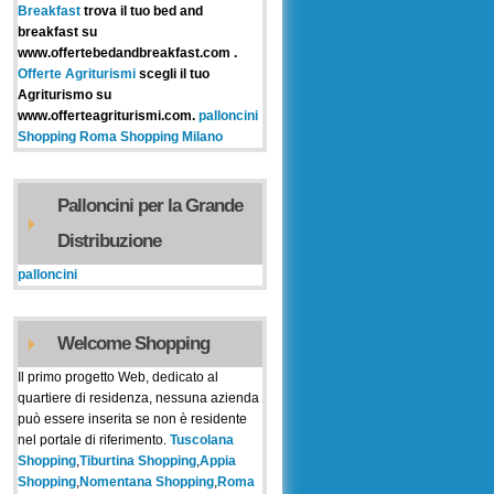
Breakfast
trova il tuo bed and
breakfast su
www.offertebedandbreakfast.com .
Offerte Agriturismi
scegli il tuo
Agriturismo su
www.offerteagriturismi.com.
palloncini
Shopping Roma
Shopping Milano
Palloncini per la Grande
Distribuzione
palloncini
Welcome Shopping
Il primo progetto Web, dedicato al
quartiere di residenza, nessuna azienda
può essere inserita se non è residente
nel portale di riferimento.
Tuscolana
Shopping
,
Tiburtina Shopping
,
Appia
Shopping
,
Nomentana Shopping
,
Roma