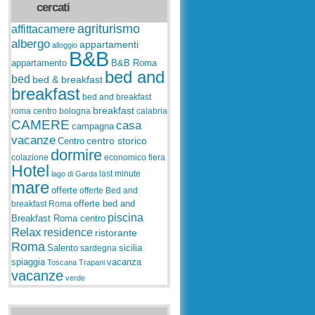
cercati
agriturismo
affittacamere
albergo
appartamenti
alloggio
B&B
appartamento
B&B Roma
bed and
bed
bed & breakfast
breakfast
bed and breakfast
breakfast
roma centro
bologna
calabria
CAMERE
casa
campagna
vacanze
centro storico
Centro
dormire
colazione
economico
fiera
Hotel
last minute
lago di Garda
mare
offerte
offerte Bed and
breakfast Roma
offerte bed and
piscina
Breakfast Roma centro
Relax
residence
ristorante
Roma
Salento
sardegna
sicilia
spiaggia
vacanza
Toscana
Trapani
vacanze
verde