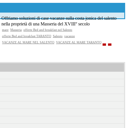
Offriamo soluzioni di case vacanze sulla costa jonica del salento
nella proprietà di una Masseria del XVIII° secolo
mare
Masseria
offerte Bed and breakfast nel Salento
offerte Bed and breakfast TARANTO
Salento
vacanze
VACANZE AL MARE NEL SALENTO
VACANZE AL MARE TARANTO