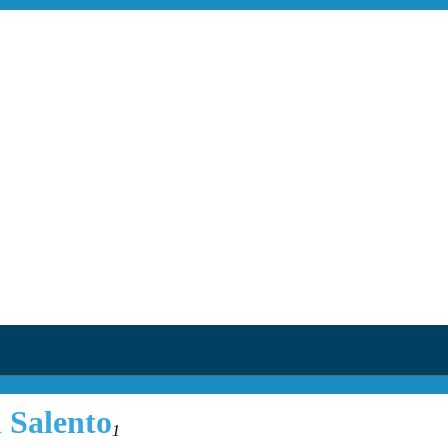
l Salento
1