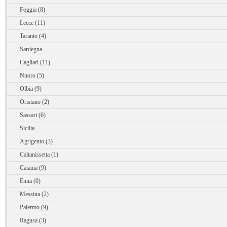
Foggia (8)
Lecce (11)
Taranto (4)
Sardegna
Cagliari (11)
Nuoro (5)
Olbia (9)
Oristano (2)
Sassari (6)
Sicilia
Agrigento (3)
Caltanissetta (1)
Catania (9)
Enna (0)
Messina (2)
Palermo (9)
Ragusa (3)