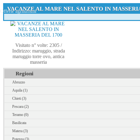
VACANZE AL MARE NEL SALENTO IN MASSERIA
Offerte agriturismi
Visitato n° volte: 2305
/
Indirizzo: maruggio, strada
maruggio torre ovo, antica
masseria
Regioni
Abruzzo
Aquila (1)
Chieti (3)
Pescara (2)
Teramo (0)
Basilicata
Matera (3)
Potenza (3)