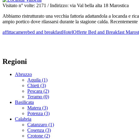
Visitato n° volte: 2171
/ Indirizzo: via Val bella alta 18 Marostica
Abbiamo ristrutturato una vecchia fattoria adattandola a locanda e ri
ampio portico dove rilassarsi durante la stagione calda. Recentemente
affittacamere
bed and breakfast
Hotel
Offerte Bed and Breakfast Marost
Regioni
Abruzzo
Aquila (1)
Chieti (3)
Pescara (2)
Teramo (0)
Basilicata
Matera (3)
Potenza (3)
Calabria
Catanzaro (1)
Cosenza (3)
Crotone (2)