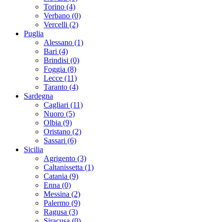
Torino (4)
Verbano (0)
Vercelli (2)
Puglia
Alessano (1)
Bari (4)
Brindisi (0)
Foggia (8)
Lecce (11)
Taranto (4)
Sardegna
Cagliari (11)
Nuoro (5)
Olbia (9)
Oristano (2)
Sassari (6)
Sicilia
Agrigento (3)
Caltanissetta (1)
Catania (9)
Enna (0)
Messina (2)
Palermo (9)
Ragusa (3)
Siracusa (0)