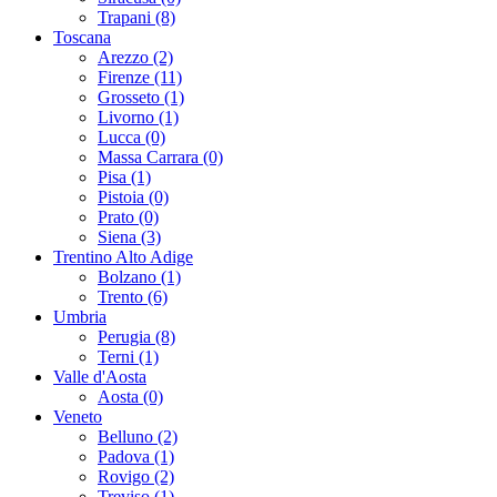
Trapani (8)
Toscana
Arezzo (2)
Firenze (11)
Grosseto (1)
Livorno (1)
Lucca (0)
Massa Carrara (0)
Pisa (1)
Pistoia (0)
Prato (0)
Siena (3)
Trentino Alto Adige
Bolzano (1)
Trento (6)
Umbria
Perugia (8)
Terni (1)
Valle d'Aosta
Aosta (0)
Veneto
Belluno (2)
Padova (1)
Rovigo (2)
Treviso (1)