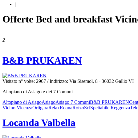
|
Offerte Bed and breakfast Vicin
2
B&B PRUKAREN
Visitato n° volte: 2967
/ Indirizzo: Via Sisemol, 8 - 36032 Gallio VI
Altopiano di Asiago e dei 7 Comuni
Altopiano di Asiago
Asiago
Asiago 7 Comuni
B&B PRUKAREN
Cent
Vicino Vicenza
Ortigara
Relax
Roana
Rotzo
Sci
Spettabile Reggenza
Tel
Locanda Valbella