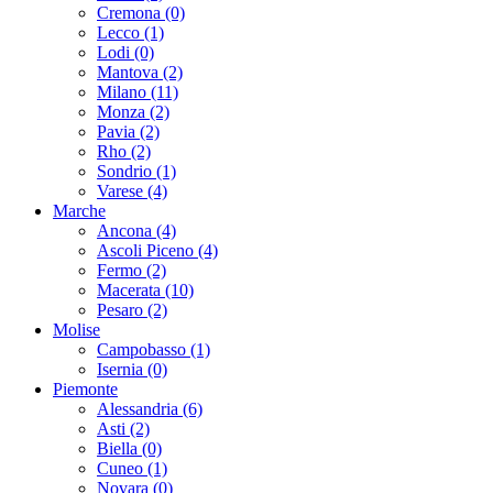
Cremona (0)
Lecco (1)
Lodi (0)
Mantova (2)
Milano (11)
Monza (2)
Pavia (2)
Rho (2)
Sondrio (1)
Varese (4)
Marche
Ancona (4)
Ascoli Piceno (4)
Fermo (2)
Macerata (10)
Pesaro (2)
Molise
Campobasso (1)
Isernia (0)
Piemonte
Alessandria (6)
Asti (2)
Biella (0)
Cuneo (1)
Novara (0)