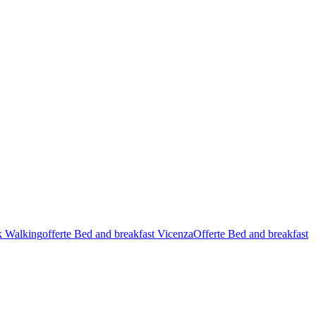
k Walking
offerte Bed and breakfast Vicenza
Offerte Bed and breakfast