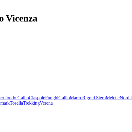
o Vicenza
ro fondo Gallio
Ciaspole
Funghi
Gallio
Mario Rigoni Stern
Melette
Nordi
emark
Tosella
Trekking
Verena