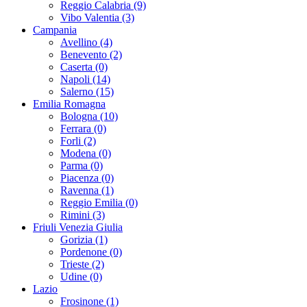
Reggio Calabria (9)
Vibo Valentia (3)
Campania
Avellino (4)
Benevento (2)
Caserta (0)
Napoli (14)
Salerno (15)
Emilia Romagna
Bologna (10)
Ferrara (0)
Forli (2)
Modena (0)
Parma (0)
Piacenza (0)
Ravenna (1)
Reggio Emilia (0)
Rimini (3)
Friuli Venezia Giulia
Gorizia (1)
Pordenone (0)
Trieste (2)
Udine (0)
Lazio
Frosinone (1)