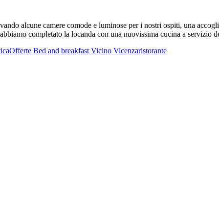
cavando alcune camere comode e luminose per i nostri ospiti, una accogli
 abbiamo completato la locanda con una nuovissima cucina a servizio de
ica
Offerte Bed and breakfast Vicino Vicenza
ristorante